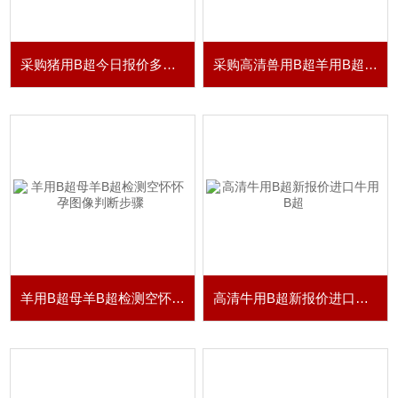
采购猪用B超今日报价多少钱母猪彩超
采购高清兽用B超羊用B超今日报价多少钱
羊用B超母羊B超检测空怀怀孕图像判断步骤
高清牛用B超新报价进口牛用B超