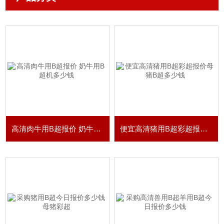
高清肉牛用B超报价 奶牛用B超机多少钱
便宜高清猪用B超彩超报价母猪B超多少钱