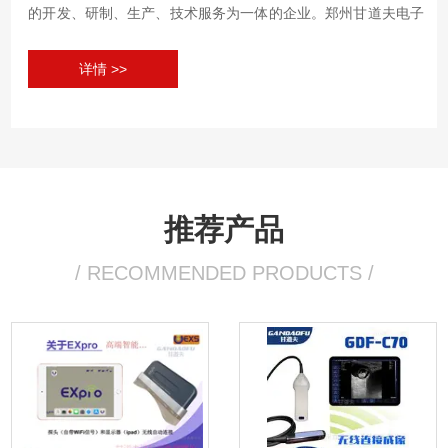
的开发、研制、生产、技术服务为一体的企业。郑州甘道夫电子
科技有限公司专业生产动物B超,兽用B超彩超,宠物B超机,猪用B
详情 >>
超，羊用B超,牛用B超,驴马B超,动物活体背膘仪等众多畜牧医疗
设备,提供动物B超机超声疾病诊断技术，动物B超机测孕超声图
像分析技术，猪牛羊活体背膘眼肌面积测定技术培训，动物B超
机使用方法，兽用B超机售后维修技术...
推荐产品
/ RECOMMENDED PRODUCTS /