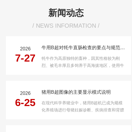
新闻动态
/ NEWS INFORMATION /
牛用B超对牦牛直肠检查的要点与规范操作
2026
7-27
牦牛作为高原独特的畜种，因其性格较为刚
烈、被毛丰厚且多饲养于高海拔地区，使用牛
用B超进行直肠检查时，对操作技术和前期准
备有着更高要求。规范的操作流程不仅能提高
检查准确率，还能有效保障人畜安全。一、检
猪用B超图像的主要显示模式说明
2026
查前的充分准备设备方面，应选用适合牛只体
6-25
型...
在现代科学养猪业中，猪用B超机已成为规模
化养殖场进行母猪妊娠诊断、疾病排查和背膘
测定的重要工具。然而，许多养殖户面对屏幕
上不同模式的图像时往往一头雾水。实际上，
猪用B超机通常提供B、B/B、B/M、M、4B等