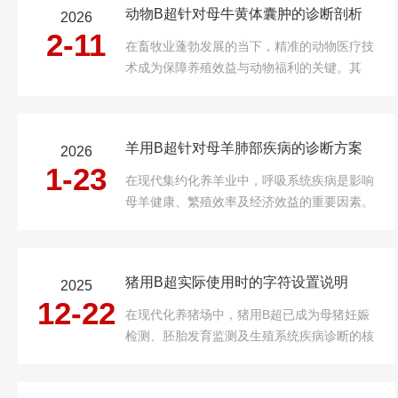
动物B超针对母牛黄体囊肿的诊断剖析
2026
多种显示模式，它们各自承担着不同...
2-11
在畜牧业蓬勃发展的当下，精准的动物医疗技
术成为保障养殖效益与动物福利的关键。其
中，动物B超宛如一位无声的兽医专家，尤其
在母牛生殖系统疾病诊断领域大放异彩，而对
于母牛黄体囊肿这一常见病症，其诊断更是有
羊用B超针对母羊肺部疾病的诊断方案
2026
着特殊价值。从原理来讲，B超利用超声波在
1-23
生...
在现代集约化养羊业中，呼吸系统疾病是影响
母羊健康、繁殖效率及经济效益的重要因素。
肺炎、胸膜炎、肺脓肿等肺部疾病若不能及时
诊断与干预，常导致流产、体重下降甚至死
亡。传统诊断方法如听诊、体温监测和临床观
猪用B超实际使用时的字符设置说明
2025
察敏感性低、特异性差，而X射线因设备昂
12-22
贵、...
在现代化养猪场中，猪用B超已成为母猪妊娠
检测、胚胎发育监测及生殖系统疾病诊断的核
心工具。其操作界面中的字符设置直接影响图
像质量、测量精度及诊断效率。本文将从字符