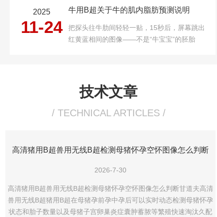
亮度、对比度、网格模式、语言切换及字符颜
牛用B超关于牛的肌内脂肪预测说明
2025
色等维度，解析猪用B超字符设置的实际应
11-24
用...
把探头往牛肋间轻轻一贴，15秒后，屏幕跳出
红黄蓝相间的图像——不是“牛宝宝”的胚胎
照，而是肌内脂肪（IMF）的“天气预报”。这
套牛用B超肌内脂肪预测系统，正在替代“屠宰
后分级”的传统玩法，让牧场在活牛阶段就能
锁定下一头A5级和牛。一、为什么...
技术文章
/ TECHNICAL ARTICLES /
高清猪用B超兽用无线B超检测母猪怀孕空怀图像怎么判断
2026-7-30
高清猪用B超兽用无线B超检测母猪怀孕空怀图像怎么判断甘道夫高清
兽用无线B超猪用B超在母猪孕前孕中孕后可以实时动态检测母猪怀孕
状态和胎子数量以及母猪子宫卵巢炎症囊肿蓄脓等繁殖快速淘汰久配