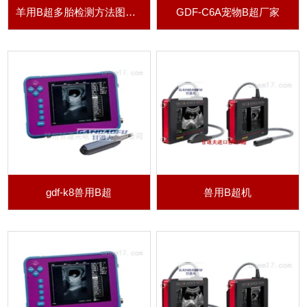
羊用B超多胎检测方法图像视频教程
GDF-C6A宠物B超厂家
gdf-k8兽用B超
兽用B超机