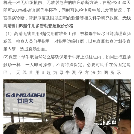
机是一种无组织损伤、无放射危害的临床诊断方法，在配种28-30天
即可100%准确诊断母牛怀孕，同时可以检测母牛胎儿发育情况，子
宫疾病诊断，背膘厚度及眼肌面积的测量等相关科学研究数据。
无线
高清兽用B超牛用多普勒彩超报价价格
（1）高清无线兽用B超使用前准备工作：被检母牛应尽可能清理直肠
积粪，检查人员剪手指甲，对指甲边缘打磨，以免直肠检查时划伤直
肠内壁，造成直肠出血。
(2)保定：母牛取自然站立姿势保定于牛床上或柱栏内，如同进行直肠
触诊一样，一人即可操作，不需特殊保定。必要时助手在旁固定尾
巴。无线兽用B超为母牛测孕方法如图所示：