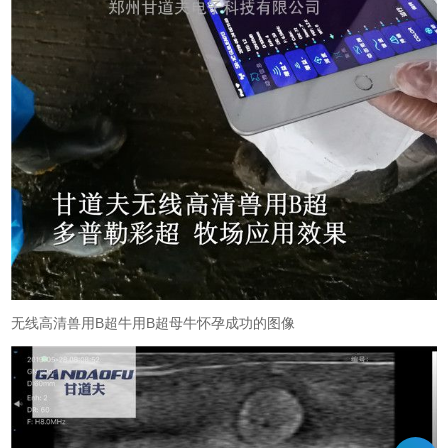
无线高清兽用B超牛用B超母牛怀孕成功的图像