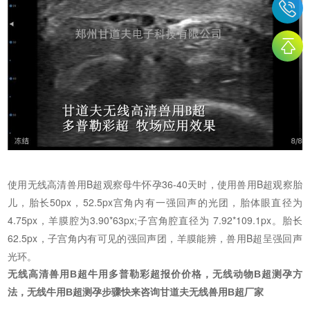
使用无线高清兽用B超观察母牛怀孕36-40天时，使用兽用B超观察胎
儿，胎长50px，52.5px宫角内有一强回声的光团，胎体眼直径为
4.75px，羊膜腔为3.90*63px;子宫角腔直径为 7.92*109.1px。胎长
62.5px，子宫角内有可见的强回声团，羊膜能辨，兽用B超呈强回声
光环。
无线高清兽用B超牛用多普勒彩超报价价格，无线动物B超测孕方
法，无线牛用B超测孕步骤快来咨询甘道夫无线兽用B超厂家