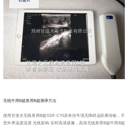
无线牛用B超兽用B超测孕方法
使用甘道夫无线兽用B超GDF-C70具有信号强无障碍远距离传输，不
受外界温度湿度 光线影响 实时高清成像，高清无线兽用B超牛用B超