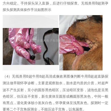
方向稳定。手持探头深入直肠，后进行仔细探查。无线兽用B超测孕
探头探测具体操作手法如图所示
牛用B超超直肠探
（4）无线兽用B超牛用B超高清成像效果图像判断
测法做早期
诊断，主要是观察胎水，胎水是均质的介质，对超声
怀孕
波不产生反射，呈小的圆形黑色暗区，压迫暗区变形，滤泡也是呈黑
色暗区，但压迫不变形，新生黄体呈圆形或椭圆形黑灰色，中间一般
有黑点，退化黄体较小发灰白色，怀孕黄体呈浅黑灰色。探测时一定
要将二个子宫角探测全，不能压迫子宫角，以免漏查。