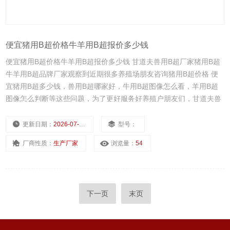
便宜猪用B超价格牛羊用B超报价多少钱
便宜猪用B超价格牛羊用B超报价多少钱 甘道夫兽用B超厂家猪用B超
牛羊用B超品牌厂家观察到近期很多养殖场朋友咨询猪用B超价格 便
宜猪用B超多少钱，兽用B超哪家好，牛用B超图像怎么看，羊用B超
图像怎么判断等这些问题，为了更好服务好养殖户朋友们，甘道夫兽
用B超猪用B超牛羊用B超品牌厂家，免费提供猪用B超技术培训，猪
用B超图像分析，兽用B超实践操作技术服务，牛羊用B超技术培训实
更新日期：
2026-07-30
型号：
践操作图像分析和整理了全国
厂商性质：
生产厂家
浏览量：
54
下一页
末页