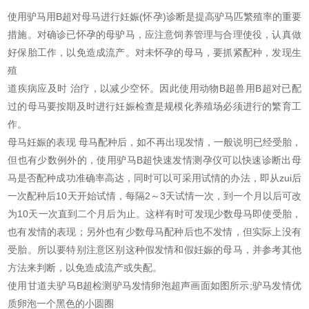
使用驴马用B超对母马进行妊娠(怀孕)诊断是提高驴马匹繁殖率的重要
措施。对确诊已怀孕的母驴马，应注意饲养管理与合理使役，认真做
好保胎工作，以免造成流产。对未怀孕的母马，要抓紧配种，发现生
殖
道疾病应及时 治疗，以减少空怀。因此使用动物B超兽用B超对已配
过的母马要按期及时进行妊娠检查是规模化养殖场必须进行的繁育工
作。
母马妊娠的表现 母马配种后，如不再出现发情，一般说明已经受胎，
但也有少数例外的，使用驴马B超快速发情测孕仪可以快速诊断出母
马是否配种成功准确率高达，同时可以可采用试情的办法，即从zui后
一次配种后10天开始试情，每隔2～3天试情一次，到一个月以后可改
为10天一次直到二个月后为止。这样有时可发现少数母马即使受胎，
也有发情的表现；另外也有少数母马配种后也不发情，但实际上没有
受胎。所以要特别注意区别这种假发情和假妊娠的母马，并参考其他
方法来判断，以免造成流产或失配。
使用甘道夫驴马B超检测驴马发情卵泡超声画面如图所示;驴马发情优
质卵泡一个黑色的小圆圈