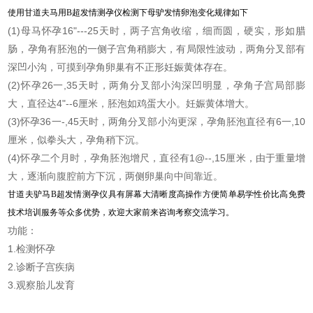
使用甘道夫马用B超发情测孕仪检测下母驴发情卵泡变化规律如下
(1)母马怀孕16"---25天时，两子宫角收缩，细而圆，硬实，形如腊
肠，孕角有胚泡的一侧子宫角稍膨大，有局限性波动，两角分叉部有
深凹小沟，可摸到孕角卵巢有不正形妊娠黄体存在。
(2)怀孕26一,35天时，两角分叉部小沟深凹明显，孕角子宫局部膨
大，直径达4"--6厘米，胚泡如鸡蛋大小。妊娠黄体增大。
(3)怀孕36一-,45天时，两角分叉部小沟更深，孕角胚泡直径有6一,10
厘米，似拳头大，孕角稍下沉。
(4)怀孕二个月时，孕角胚泡增尺，直径有1@--,15厘米，由于重量增
大，逐渐向腹腔前方下沉，两侧卵巢向中间靠近。
甘道夫驴马B超发情测孕仪具有屏幕大清晰度高操作方便简单易学性价比高免费
技术培训服务等众多优势，欢迎大家前来咨询考察交流学习。
功能：
1.检测怀孕
2.诊断子宫疾病
3.观察胎儿发育