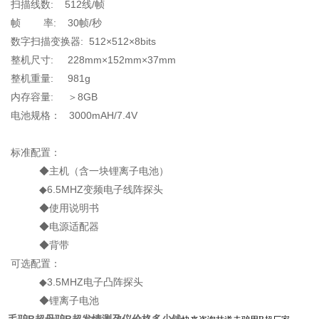
扫描线数: 512线/帧
帧 率: 30帧/秒
数字扫描变换器: 512×512×8bits
整机尺寸: 228mm×152mm×37mm
整机重量: 981g
内存容量: ＞8GB
电池规格： 3000mAH/7.4V
标准配置：
◆主机（含一块锂离子电池）
◆6.5MHZ变频电子线阵探头
◆使用说明书
◆电源适配器
◆背带
可选配置：
◆3.5MHZ电子凸阵探头
◆锂离子电池