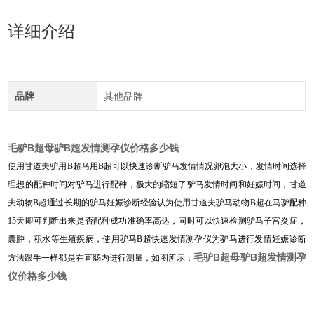
详细介绍
品牌
其他品牌
毛驴B超母驴B超发情测孕仪价格多少钱
使用甘道夫驴用B超马用B超可以快速诊断驴马发情情况卵泡大小，发情时间选择
理想的配种时间对驴马进行配种，极大的缩短了驴马发情时间和妊娠时间，甘道
夫动物B超通过长期的驴马妊娠诊断经验认为使用甘道夫驴马动物B超在马驴配种
15天即可判断出来是否配种成功准确率高达，同时可以快速检测驴马子宫炎症，
囊肿，积水等生殖疾病，使用驴马B超快速发情测孕仪为驴马进行发情妊娠诊断
毛驴B超母驴B超发情测孕
方法跟牛一样都是在直肠内进行测量，如图所示：
仪价格多少钱