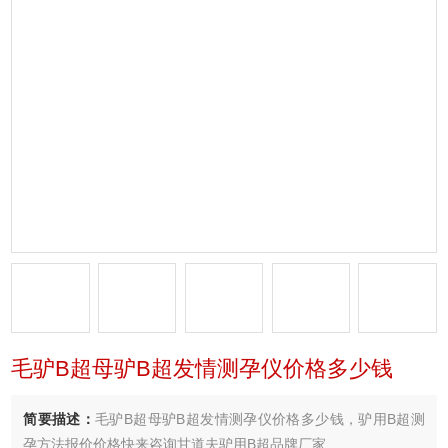
毛驴B超母驴B超发情测孕仪价格多少钱
简要描述：
毛驴B超母驴B超发情测孕仪价格多少钱，驴用B超测
孕方法报价价格快来咨询甘道夫驴用B超品牌厂家