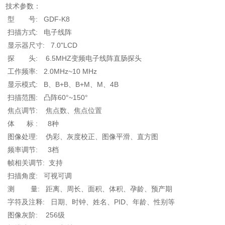
技术参数：
型 号: GDF-K8
扫描方式: 电子线阵
显示器尺寸: 7.0"LCD
探 头: 6.5MHZ变频电子线阵直肠探头
工作频率: 2.0MHz~10 MHz
显示模式: B、B+B、B+M、M、4B
扫描范围: 凸阵60°~150°
焦点调节: 焦点数、焦点位置
体 标 : 8种
图像处理: 伪彩、灰度校正、图像平滑、直方图
频率调节: 3档
帧相关调节: 支持
扫描角度: 可视可调
测 量: 距离、周长、面积、体积、孕龄、预产期
字符及注释: 日期、时钟、姓名、PID、年龄、性别等
图像灰阶: 256级