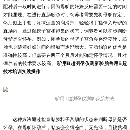
配种后一段时间进行，因为母驴的妊娠反应需要一定的时间
才能显现。在进行直肠触诊时，饲养者需要先将母驴保定，
然后戴上手套，涂抹适量的润滑剂，轻轻将手指伸入母驴的
直肠内。通过触摸子宫和卵巢的状态，饲养者可以初步判断
母驴是否怀孕。例如，怀孕后的母驴子宫角会逐渐变硬，胚
胎也会随着妊娠时间的增加而逐渐增大。直肠触诊的优点是
准确性较高，但需要在两三个月后才能确定怀孕情况，且对
饲养者的技术要求较高。
驴用B超测孕仪测驴验胎兽用B超
技术培训实践操作
驴用B超测孕仪测驴验胎方法
这种方法通过检查黏膜和子宫颈的状态来判断母驴是否
怀孕。在母驴怀孕后，黏膜会变得苍白、无光泽，且被黏稠