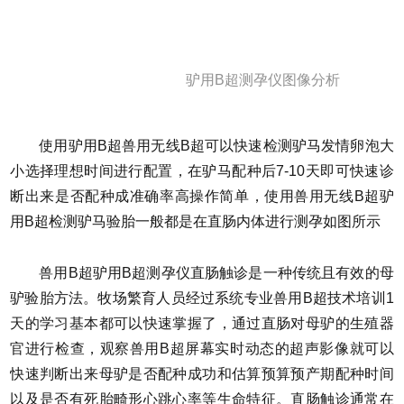
驴用B超测孕仪图像分析
使用驴用B超兽用无线B超可以快速检测驴马发情卵泡大
小选择理想时间进行配置，在驴马配种后7-10天即可快速诊
断出来是否配种成准确率高操作简单，使用兽用无线B超驴
用B超检测驴马验胎一般都是在直肠内体进行测孕如图所示
兽用B超驴用B超测孕仪直肠触诊是一种传统且有效的母
驴验胎方法。牧场繁育人员经过系统专业兽用B超技术培训1
天的学习基本都可以快速掌握了，通过直肠对母驴的生殖器
官进行检查，观察兽用B超屏幕实时动态的超声影像就可以
快速判断出来母驴是否配种成功和估算预算预产期配种时间
以及是否有死胎畸形心跳心率等生命特征。直肠触诊通常在