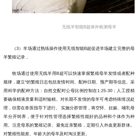
无线羊智能B超体外检测母羊
（3）羊场通过熟练操作使用无线智能B超促进羊场建立完整的母
羊繁殖记录，
牧场通过使用无线羊用B超可以快速掌握繁殖母羊发情或者配种
规律，建立*的繁殖日志包括发情时间、配种日期、预产期等信息。采
用科学的配种方法：自然交配时公母比例控制在1:25-30；人工授精
要确保精液质量和适时输精。对长期不发情的母羊可考虑特殊情况处
理，但需在兽医指导下进行。 实施分群管理，将空怀、妊娠、哺乳母
羊分开饲养，便于针对性管理选择繁殖性能好的品种和个体作为种
用。注意母系的繁殖记录。避免近亲繁殖，定期引入外血更新群体。
对繁殖性能差、年龄大的母羊及时淘汰更新。