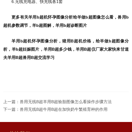
6.无线充电器、快充线各1套
更多有关羊用b超机怀孕图像分析给羊做b超图像怎么看，兽用b
超机参数调节，羊b超图解，羊用b超诊断图片
羊用b超机怀孕图像分析，猪用B超机价格，给羊做b超图像分
析，羊b超妊娠图片，羊用B超多少钱，羊用B超仪厂家大家快来甘道
夫羊用B超兽用B超交流学习
上一篇：
兽用无线B超羊用B超验胎图像怎么看操作步骤方法
下一篇：
兽用无线B超牛用B超在加快奶牛繁殖育种的作用