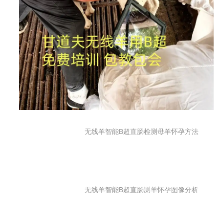
无线羊智能B超直肠检测母羊怀孕方法
无线羊智能B超直肠测羊怀孕图像分析