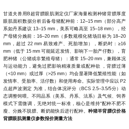
甘道夫兽用B超背膘眼肌测定仪厂家海量检测种猪背膘厚度
眼肌面积数据分析后备母猪配种前：12–15 mm（部分高产
系如丹系建议 13–15 mm，美系可略高至 15–18 mm），经
产母猪分娩前：16–20 mm（多数规模化猪场目标为 18–20
mm，超过 22 mm 易致难产、死胎增加），断奶时：≥16
mm（低于 15 mm 可能延迟发情、影响下一胎产仔数），育
肥种猪（公猪或非繁殖母猪）：通常 15–20 mm，兼顾体况
与运动能力，避免过肥影响精液质量或配种欲 ，背膘过薄
（<10 mm）或过厚（>25 mm）均会显著降低繁殖性能（如
发情率、受胎率、活仔数）和使用寿命。实际管理中应以 P2
点超声波测定 为准，结合体况评分（BCS 2.5–3.5/5分）动
态调整饲喂。不同品系（美系、丹系、法系）及气候、饲养
模式下需微调，无绝对统一标准，核心是维持“配种不肥不
瘦、分娩不脱膘、断奶能快后进行配种。
种猪羊背膘仪价格
背膘眼肌测量仪参数报价
测量方法