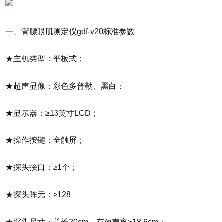
一、背膘眼肌测定仪gdf-v20标准参数
★主机类型：平板式；
★超声显像：彩色多普勒、黑白；
★显示器：≥13英寸LCD；
★操作按键：全触屏；
★探头接口：≥1个；
★探头阵元：≥128
★探头尺寸：总长20cm，有效声窗≥18.6cm；