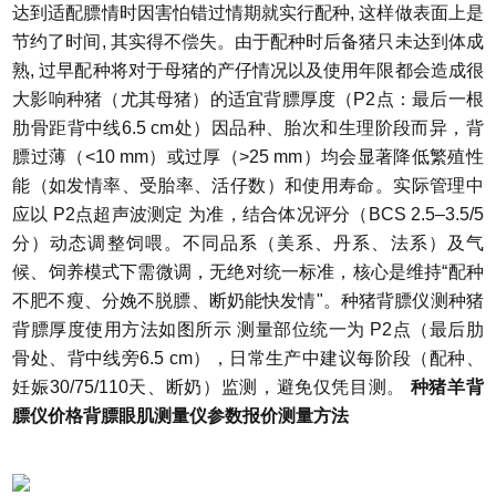
达到适配膘情时因害怕错过情期就实行配种, 这样做表面上是
节约了时间, 其实得不偿失。由于配种时后备猪只未达到体成
熟, 过早配种将对于母猪的产仔情况以及使用年限都会造成很
大影响
种猪（尤其母猪）的适宜背膘厚度（P2点：最后一根
肋骨距背中线6.5 cm处）因品种、胎次和生理阶段而异，背
膘过薄（<10 mm）或过厚（>25 mm）均会显著降低繁殖性
能（如发情率、受胎率、活仔数）和使用寿命。实际管理中
应以 P2点超声波测定 为准，结合体况评分（BCS 2.5–3.5/5
分）动态调整饲喂。不同品系（美系、丹系、法系）及气
候、饲养模式下需微调，无绝对统一标准，核心是维持“配种
不肥不瘦、分娩不脱膘、断奶能快发情"。种猪背膘仪测种猪
背膘厚度使用方法如图所示
测量部位统一为 P2点（最后肋
骨处、背中线旁6.5 cm），日常生产中建议每阶段（配种、
妊娠30/75/110天、断奶）监测，避免仅凭目测。
种猪羊背
膘仪价格背膘眼肌测量仪参数报价
测量方法