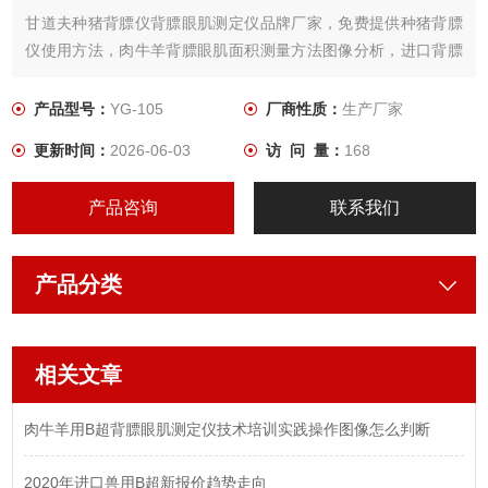
甘道夫种猪背膘仪背膘眼肌测定仪品牌厂家，免费提供种猪背膘
仪使用方法，肉牛羊背膘眼肌面积测量方法图像分析，进口背膘
眼肌测定仪实践操作包教包会，甘道夫背膘仪具有体积轻巧携带
方便，操作简单，精确度高 终身保修等众多优势，下面给大家介
产品型号：
YG-105
厂商性质：
生产厂家
绍下种背膘眼肌面积测定仪测母猪种猪背膘厚度眼肌面积方法图
更新时间：
2026-06-03
访 问 量：
168
像分析厚度范围，遇到种猪育种改良具有重要意义。
产品咨询
联系我们
产品分类
相关文章
肉牛羊用B超背膘眼肌测定仪技术培训实践操作图像怎么判断
2020年进口兽用B超新报价趋势走向