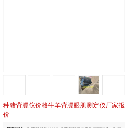
种猪背膘仪价格牛羊背膘眼肌测定仪厂家报
价