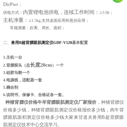
DirPwr
；
内置锂电池供电，连续工作时间：≥
供电方式：
3.0h；
主机净重：≤
1.5kg,支持桌面应用和悬挂应用；
常规测量：距离、周长、面积；
二、
兽用B超背膘眼肌测定仪GDF-V120
基本配置
1.
主机一台
长度20cm
2.
背膘探头
（总
）
一
个
3.
硅胶马鞍一个
4.
电源线，适配器一套
5.
耦合剂
6.
说明书、保修卡、
合格证各一套
。
种猪背膘仪价格牛羊背膘眼肌测定仪厂家报价
，种猪背膘仪
价格多少钱，种猪背膘眼肌测定仪价格报价多少钱，肉牛背
膘眼肌面积测定仪价格多少钱大家来甘道夫兽用B超背膘眼
肌测定仪技术中心交流学习。