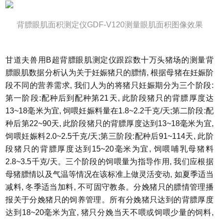
背膘眼肌面积测定仪GDF-V120测量眼肌面积图像效果
甘道夫兽用B超背膘眼肌测定仪跟踪数十万头猪场的测量背
膘眼肌数据分析认为关于妊娠猪只的膘情, 根据母猪在妊娠阶
段不同的营养需求, 我们人为的将猪只妊娠期分为三个阶段:
第一阶段:配种后到配种第21天, 此阶段猪只的背膘厚度达
13~18毫米为宜, 饲喂妊娠料量在1.8~2.2千克/天;第二阶段:配
种后第22~90天, 此阶段猪只的背膘厚度达到13~18毫米为宜,
饲喂妊娠料2.0~2.5千克/天;第三阶段:配种后91~114天, 此阶
段猪只的背膘厚度达到15~20毫米为宜, 饲喂哺乳母猪料
2.8~3.5千克/天。三个阶段的饲喂量为指导作用, 我们应根据
母猪膘情以及气温等情况在该标准上做灵活变动, 如夏季适当
减料, 冬季适当加料, 不可固守教条。分娩猪只的膘情管理播
报关于分娩猪只的饲养管理。所有分娩猪只达到的背膘厚度
达到18~20毫米为宜, 猪只分娩当天不喂或饲喂少量的饲料,