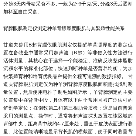
分娩3天内母猪采食不多, 一般为2~3千克/天, 分娩3天后逐渐
加料至自由采食。
背膘眼肌测定仪测定种羊背膘厚度眼肌与其繁殖性能关系
甘道夫兽用B超背膘仪眼肌测定仪提醒羊背膘厚度的测定位
置在畜牧业中通常采用超声波（B超）等非侵入性方法进行
活体测量，其核心在于选择一个能稳定、准确反映整体脂肪
沉积水平的标准化部位，快速判断种羊是否营养均衡，为加
快繁殖育种和培育优良品种提供全程可追溯的数据指标。 甘
道夫背膘眼肌测定仪为种羊测背膘厚度眼肌面积需找找到测
量位置，然后使用电推子剃毛如图所示 ，羊背膘测定的主要
位置集中在背脊中段，具体有以下两个常用且被广泛认可的
解剖学定位：在倒数第二和第三根肋骨质检：这是目前普遍
采用的测量点。操作时，通常将超声波探头放置在该区域的
背部中央，距离背中线约4-7厘米处，垂直于皮肤表面进行测
量。此位置能清晰地显示背长肌的横截面，便于同时测量背