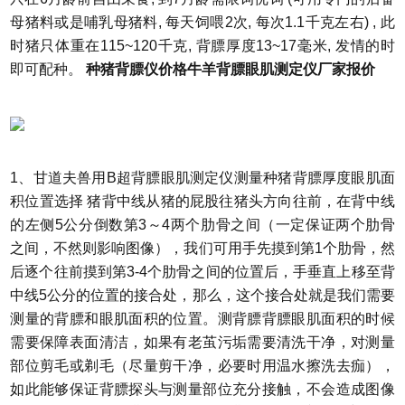
母猪料或是哺乳母猪料, 每天饲喂2次, 每次1.1千克左右) , 此
时猪只体重在115~120千克, 背膘厚度13~17毫米, 发情的时
即可配种。
种猪背膘仪价格牛羊背膘眼肌测定仪厂家报价
1、甘道夫兽用B超背膘眼肌测定仪测量种猪背膘厚度眼肌面
积位置选择 猪背中线从猪的屁股往猪头方向往前，在背中线
的左侧5公分倒数第3～4两个肋骨之间（一定保证两个肋骨
之间，不然则影响图像），我们可用手先摸到第1个肋骨，然
后逐个往前摸到第3-4个肋骨之间的位置后，手垂直上移至背
中线5公分的位置的接合处，那么，这个接合处就是我们需要
测量的背膘和眼肌面积的位置。测背膘背膘眼肌面积的时候
需要保障表面清洁，如果有老茧污垢需要清洗干净，对测量
部位剪毛或剃毛（尽量剪干净，必要时用温水擦洗去痂），
如此能够保证背膘探头与测量部位充分接触，不会造成图像