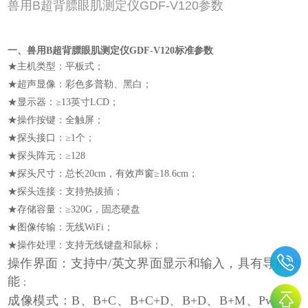
兽用B超背膘眼肌测定仪GDF-V120参数
一、兽用B超背膘眼肌测定仪GDF-V120标准参数
★主机类型：平板式；
★超声显像：彩色多普勒、黑白；
★显示器：≥13英寸LCD；
★操作按键：全触屏；
★探头接口：≥1个；
★探头阵元：≥128
★探头尺寸：总长20cm，有效声窗≥18.6cm；
★探头连接：支持热拔插；
★存储容量：≥320G，固态硬盘
★图像传输：无线WiFi；
★操作处理：支持无线键盘和鼠标；
操作界面：支持中/英文界面显示和输入，具有导航功
能
；
成像模式：B、B+C、B+C+D、B+D、B+M、PwrD、