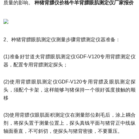
质量的影响。
种猪背膘仪价格牛羊背膘眼肌测定仪厂家报价
2、种猪背膘眼肌测定仪测量步骤背膘测定仪器准备：
(1)准备好甘道夫背膘眼肌测定仪GDF-V120专用背膘测定仪
器，配置专用背膘测定探头；
(2)使用背膘眼肌测定仪GDF-V120专用背膘及眼肌测定探
头，须配个卡架，这样能够与猪保持一个很好弧度接触的顺
移
(3)使用背膘仪眼肌面积测定仪在测量部位剃毛后，涂上耦合
剂，将探头置于测量位置上，探头真钱平面与猪背正中线纵
轴面垂直，不可斜切，使探头与猪背密接，不要重压。