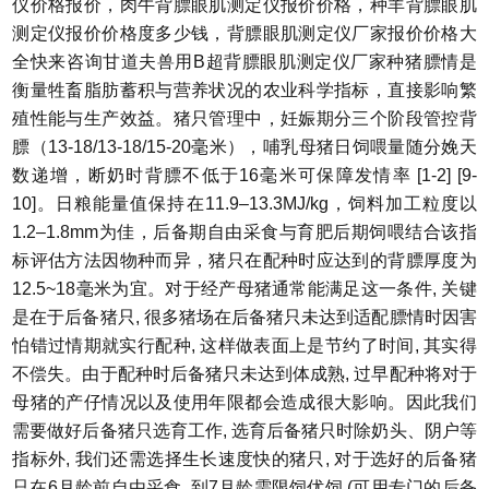
仪价格报价，肉牛背膘眼肌测定仪报价价格，种羊背膘眼肌
测定仪报价价格度多少钱，背膘眼肌测定仪厂家报价价格大
全快来咨询甘道夫兽用B超背膘眼肌测定仪厂家种猪膘情是
衡量牲畜脂肪蓄积与营养状况的农业科学指标，直接影响繁
殖性能与生产效益。猪只管理中，妊娠期分三个阶段管控背
膘（13-18/13-18/15-20毫米），哺乳母猪日饲喂量随分娩天
数递增，断奶时背膘不低于16毫米可保障发情率 [1-2] [9-
10]。日粮能量值保持在11.9–13.3MJ/kg，饲料加工粒度以
1.2–1.8mm为佳，后备期自由采食与育肥后期饲喂结合该指
标评估方法因物种而异，猪只在配种时应达到的背膘厚度为
12.5~18毫米为宜。对于经产母猪通常能满足这一条件, 关键
是在于后备猪只, 很多猪场在后备猪只未达到适配膘情时因害
怕错过情期就实行配种, 这样做表面上是节约了时间, 其实得
不偿失。由于配种时后备猪只未达到体成熟, 过早配种将对于
母猪的产仔情况以及使用年限都会造成很大影响。因此我们
需要做好后备猪只选育工作, 选育后备猪只时除奶头、阴户等
指标外, 我们还需选择生长速度快的猪只, 对于选好的后备猪
只在6月龄前自由采食, 到7月龄需限饲优饲 (可用专门的后备