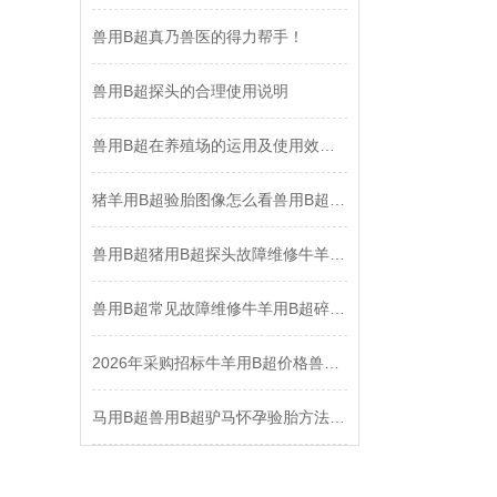
兽用B超真乃兽医的得力帮手！
兽用B超探头的合理使用说明
兽用B超在养殖场的运用及使用效益说明
猪羊用B超验胎图像怎么看兽用B超技术培训实践操作
兽用B超猪用B超探头故障维修牛羊用B超死机维修
兽用B超常见故障维修牛羊用B超碎屏闪屏故障维修
2026年采购招标牛羊用B超价格兽用B超厂家报价趋势
马用B超兽用B超驴马怀孕验胎方法实践操作图像分析