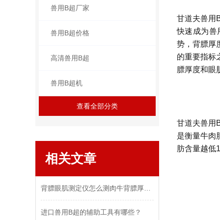
兽用B超厂家
甘道夫兽用
快速成为兽
兽用B超价格
势，背膘厚
的重要指标
高清兽用B超
膘厚度和眼
兽用B超机
查看全部分类
‌甘道夫兽
是衡量牛肉
肪含量越低‌
相关文章
背膘眼肌测定仪怎么测肉牛背膘厚度眼肌面积瘦肉率
进口兽用B超的辅助工具有哪些？