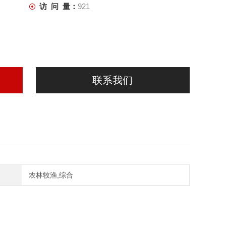
访 问 量：
921
联系我们
农林牧渔,综合