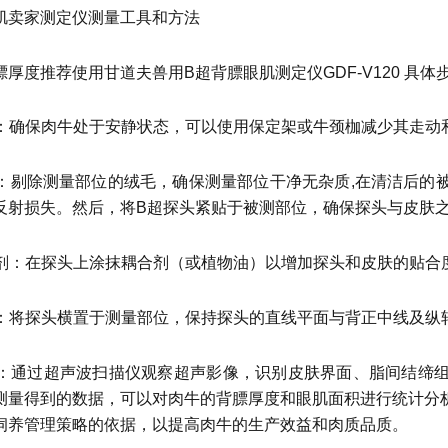
肌卖家测定仪测量工具和方法
厚度推荐使用甘道夫兽用B超背膘眼肌测定仪GDF-V120 具体
肉牛‌：确保肉牛处于安静状态，可以使用保定架或牛颈枷减少其走动
毛处理‌：剔除测量部位的绒毛，确保测量部位干净无杂质,在清洁
反射损失。然后，将B超探头紧贴于被测部位，确保探头与皮肤
耦合剂‌：在探头上涂抹耦合剂（或植物油）以增加探头和皮肤的贴合
置探头‌：将探头横置于测量部位，保持探头的直线平面与背正中线及
察图像‌：通过超声波扫描仪观察超声影像，识别皮肤界面、脂间结
测量得到的数据，可以对肉牛的背膘厚度和眼肌面积进行统计分
饲养管理策略的依据，以提高肉牛的生产效益和肉质品质。