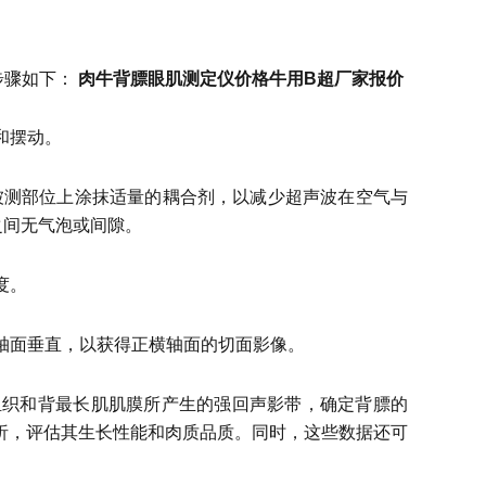
步骤如下：
肉牛背膘眼肌测定仪价格牛用B超厂家报价
和摆动。
后的被测部位上涂抹适量的耦合剂，以减少超声波在空气与
之间无气泡或间隙。
度。
纵轴面垂直，以获得正横轴面的切面影像。
缔组织和背最长肌肌膜所产生的强回声影带，确定背膘的
析，评估其生长性能和肉质品质。同时，这些数据还可