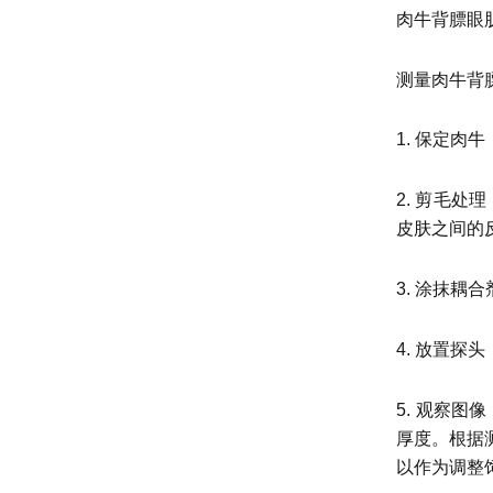
肉牛背膘眼
测量肉牛背膘
1. ‌保定
2. ‌剪
皮肤之间的
3. ‌涂抹
4. ‌放
5. ‌观
厚度。根据
以作为调整