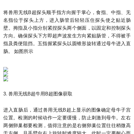
将兽用无线B超探头顺手指方向握于掌心，食指、中指、无
名指位于探头上方，进入肠管后轻轻压住探头使之贴近肠
壁。拇指及小指分别紧捏探头两个侧面，以固定和控制探头
方向。确保探头下方即超声波发生方向紧贴肠管，不得被手
指及粪便阻挡。五指握紧探头以圆锥形旋转通过母牛进入直
肠。 如图所示
3. 兽用无线B超牛用B超图像获取
进入直肠后，通过兽用无线B超上显示的图像确定母牛子宫
位置。检测的时候动作一定要缓慢，防止刺激到母牛。左右
两侧卵巢都要检测，值得注意的是右侧卵巢位置往往稍微高
于左侧，且手臂向右上旋转时难度较大，此时一定要耐心而