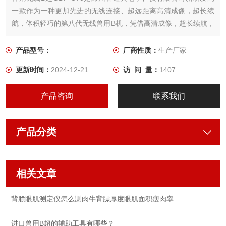
一款作为一种更加先进的无线连接、超远距离高清成像，超长续
航，体积轻巧的第八代无线兽用B机，凭借高清成像，超长续航，
体积轻巧，携带方便，经久耐用 性价比高等众多优势完胜进口兽
用B超，得到国内众多牧场青睐，迫使进口兽用B超纷纷降价或者
产品型号：
厂商性质：
生产厂家
退出中国市场
更新时间：
2024-12-21
访 问 量：
1407
产品咨询
联系我们
产品分类
相关文章
背膘眼肌测定仪怎么测肉牛背膘厚度眼肌面积瘦肉率
进口兽用B超的辅助工具有哪些？