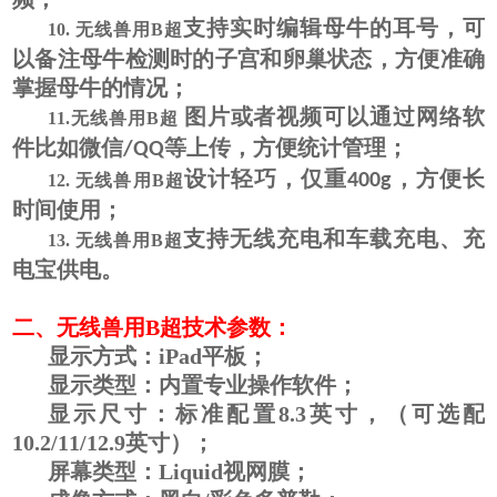
支持实时编辑母牛的耳号，可
10.
无线兽用B超
以备注母牛检测时的子宫和卵巢状态，方便准确
掌握母牛的情况；
图片或者视频可以通过网络软
11.
无线兽用B超
件比如微信
等上传，方便统计管理；
/QQ
设计轻巧，仅重
，方便长
400g
12.
无线兽用B超
时间使用；
支持无线充电和车载充电、充
13.
无线兽用B超
电宝供电。
二、
无线兽用B超
技术参数：
显示方式：iPad平板；
显示类型：内置专业操作软件；
显示尺寸：标准配置8.3英寸，（可选配
10.2/11/12.9英寸）；
屏幕类型：Liquid视网膜；