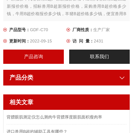
新报价价格，招标兽用B超新报价价格，采购兽用B超价格多少
钱，牛用B超价格报价多少钱，羊猪B超价格多少钱，便宜兽用B
超价格多少钱快来咨询甘道夫兽用B超厂家
产品型号：
GDF-C70
厂商性质：
生产厂家
更新时间：
2022-09-15
访 问 量：
2431
产品咨询
联系我们
产品分类
相关文章
背膘眼肌测定仪怎么测肉牛背膘厚度眼肌面积瘦肉率
进口兽用B超的辅助工具有哪些？