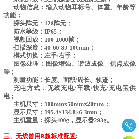
动物信息：输入动物耳标号、体重、年龄等
功能；
探头阵元：128阵元；
防水等级：IP65；
视频回放：100-1000帧；
扫描深度：40-60-80-100mm；
模式切换：左手/右手；
图像处理：图像增强、谐波成像、焦点成像
等；
测量功能：长度、面积/周长、轨迹；
充电方式：无线充电/车载/快充/充电宝供
电；
主机尺寸：180mmx50mmx20mm；
显示尺寸：
195.4×134.8×6.3mm
；
主机重量：探头400g，显示器293g。
三、
无线兽用B超
标准配置
: