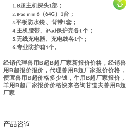
超主机
探头
部
；
B
1
1.
（
）
台
；
6
64G
1
2.
iPad mini
平板
防水袋
、背带
套；
1
3.
主机腰带、
保护壳各
个
；
4.
iPad
1
无线充电器、
充电
线各
个；
5
1
.
专业防护箱
个。
6.
1
经销代理兽用B超B超厂家新报价价格
，经销兽
用B超报价报价，代理兽用B超厂家报价价格，
便宜兽用B超价格多少钱，牛用B超厂家报价，
羊用B超厂家报价价格快来咨询甘道夫兽用B超
厂家
产品咨询