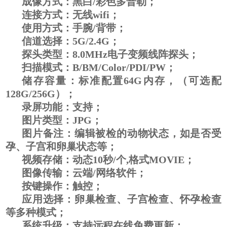
成像方式：黑白/彩色多普勒；
连接方式：无线wifi；
使用方式：手腕/背带；
信道选择：5G/2.4G；
探头类型：8.0MHz电子变频线阵探头；
扫描模式：B/BM/Color/PDI/PW；
储存容量：标准配置64G内存，（可选配
128G/256G）；
录屏功能：支持；
图片类型：JPG；
图片备注：编辑被检的动物状态，如是否受
孕、子宫和卵巢状态等；
视频存储：动态10秒/个,格式MOVIE；
图像传输：云端/网络软件；
按键操作：触控；
应用选择：卵巢检查、子宫检查、怀孕检查
等多种模式；
系统升级：支持远程
在线
免费更新；