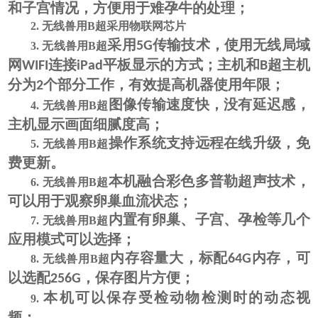
和子宫情况，方便用于难孕牛的处理；
2.
无线兽用B超采用物联网芯片
采用
传输技术，使用无线局域
5G
3.
无线兽用B超
网
连接
平板显示的方式；主机和
超主机
WIFI
iPad
B
分为
个部分工作，有效提高机器使用年限；
2
图像传输速度快，没有延迟感，
4.
无线兽用B超
主机显示画面细腻度高；
操作系统支持远程在线升级，免
5.
无线兽用B超
费更新。
本机融合彩色多普勒超声技术，
6.
无线兽用B超
可以用于观察卵巢血流状态；
内置有卵巢、子宫、孕检等几个
7.
无线兽用B超
应用模式可以选择；
内存容量大，标配
内存，可
64G
8.
无线兽用B超
以选配
，保存图片方便；
256G
本机可以保存受检动物检测时的动态视
9.
频；