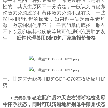
母牛常见的一种卵巢囊肿，卵泡囊肿通常是后天
性的，其发生原因不十分清楚，一般认为与促卵
泡激素分泌过多和黄体激素分泌不足有关，一些
影响排卵过程的因素，如饲料中缺乏维生素雌
激，激素制剂使用不当，子宫卵巢内膜炎、胎衣
不下以及卵巢其他疾病等均可促进卵泡囊肿的发
生。
经销代理兽用B超B超厂家新报价价格
一、甘道夫无线兽用B超GDF-C70在牧场应用优
势
在配种后
天左右清晰地检测母
27
1. 无线兽用B超
牛怀孕状态，同时可以清晰地辨别母牛卵巢状态