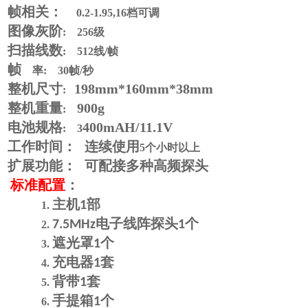
帧相关：
0.2-1.95,16档可调
图像灰阶
: 256级
扫描线数
: 512线/帧
帧
率: 30帧/秒
整机尺寸
198
mm*16
0
mm*
38
mm
:
整机重量
900
g
:
电池规格
4
00mAH/
11.1
V
: 3
工作时间：
连续使用
5个小时以上
扩展功能：
可配接多种高频探头
标准配置
：
主机
部
1
1.
电子线阵探头
个
7.5MHz
1
2.
遮光罩
个
1
3.
充电器
套
1
4.
背带
套
1
5.
手提箱
个
1
6.