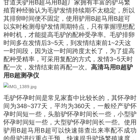
甘道夫驴用B超马用B超厂家拥有丰富的驴马繁
殖育种经验认为毛驴发情持续期不太稳定，所以
其排卵时间便不固定，使用驴用B超马用B超可
以实时检测母驴发情周期特点，只有掌握理想配
种时机，才能提高毛驴的配种受孕率。毛驴排卵
时间多在发情后3~5天，到发情结束前1~2天这
一时间段，因为这一时间跨度太长了，为了提高
配种受精率，可采用复配的方式，发情3~5天时
配一次，发情结束前再配一次。
高清马用B超驴
用B超测孕仪
毛驴怀孕时间是常见家畜中比较长的，其怀孕时
间为348~377天，平均为360天，一般经产驴怀
孕时间短一些，头胎驴怀孕时间长一些，小型驴
怀孕时间短一些，大型驴怀孕时间长一些。使用
驴用B超马用B超可以快速筛查出来率配不成功
的母驴进行重点干预，快速提升驴场繁殖速度，