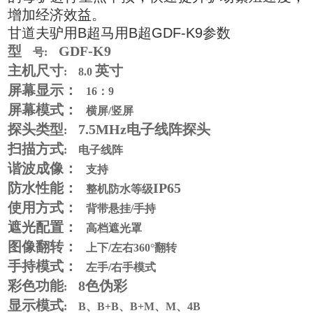
增加经济效益。
甘道夫驴用B超马用B超GDF-K9参数
型
GDF-K9
号:
主机尺寸
英寸
: 8.0
屏幕显示：
16：9
屏幕模式：
横屏/竖屏
探头类型
7
.5MHz电子线阵探头
:
扫描方式
: 电子线阵
谐波成像：
支持
防水性能：
IP65
整机防水等级
使用方式：
背带悬挂/手持
遮光配置：
高档遮光罩
图像翻转：
上下/左右360°翻转
手持模式：
左手/右手模式
彩色功能
8
色伪彩
:
显示模式
: B、B+B、B+M、M、4B