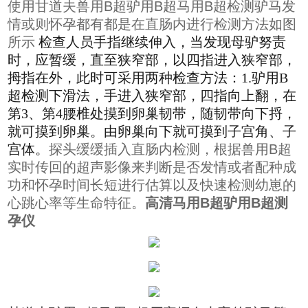
使用甘道夫兽用B超驴用B超马用B超检测驴马发
情或则怀孕都有都是在直肠内进行检测方法如图
所示
检查人员手指继续伸入，当发现母驴努责
时，应暂缓，直至狭窄部，以四指进入狭窄部，
拇指在外，此时可采用两种检查方法：1.驴用B
超检测下滑法，手进入狭窄部，四指向上翻，在
第3、第4腰椎处摸到卵巢韧带，随韧带向下捋，
就可摸到卵巢。由卵巢向下就可摸到子宫角、子
宫体。
探头缓缓插入直肠内检测，根据兽用B超
实时传回的超声影像来判断是否发情或者配种成
功和怀孕时间长短进行估算以及快速检测幼崽的
心跳心率等生命特征。
高清马用B超驴用B超测
孕仪