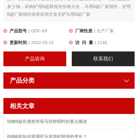
多少钱，采购驴用B超新报价价格大全，马用B超厂家报价，驴用
B超厂家报价快来咨询甘道夫驴马用B超厂家
产品型号：
GDF-K9
厂商性质：
生产厂家
更新时间：
2022-03-15
访 问 量：
2146
产品咨询
联系我们
产品分类
相关文章
动物B超在测发情母马排卵期时的要点概述
动物B超如何观测驴马发情时卵泡的变化？