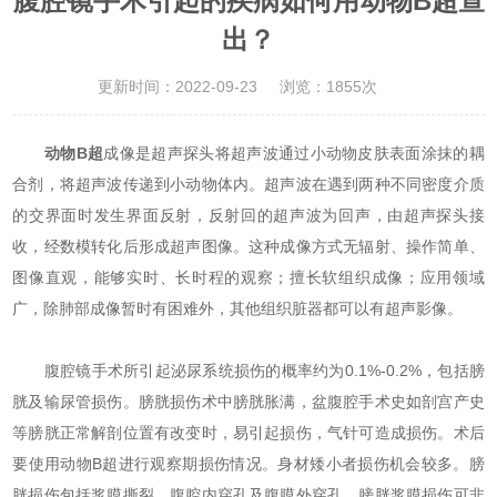
腹腔镜手术引起的疾病如何用动物B超查
出？
更新时间：2022-09-23
浏览：1855次
动物B超
成像是超声探头将超声波通过小动物皮肤表面涂抹的耦
合剂，将超声波传递到小动物体内。超声波在遇到两种不同密度介质
的交界面时发生界面反射，反射回的超声波为回声，由超声探头接
收，经数模转化后形成超声图像。这种成像方式无辐射、操作简单、
图像直观，能够实时、长时程的观察；擅长软组织成像；应用领域
广，除肺部成像暂时有困难外，其他组织脏器都可以有超声影像。
腹腔镜手术所引起泌尿系统损伤的概率约为0.1%-0.2%，包括膀
胱及输尿管损伤。膀胱损伤术中膀胱胀满，盆腹腔手术史如剖宫产史
等膀胱正常解剖位置有改变时，易引起损伤，气针可造成损伤。术后
要使用动物B超进行观察期损伤情况。身材矮小者损伤机会较多。膀
胱损伤包括浆膜撕裂、腹腔内穿孔及腹膜外穿孔。膀胱浆膜损伤可非