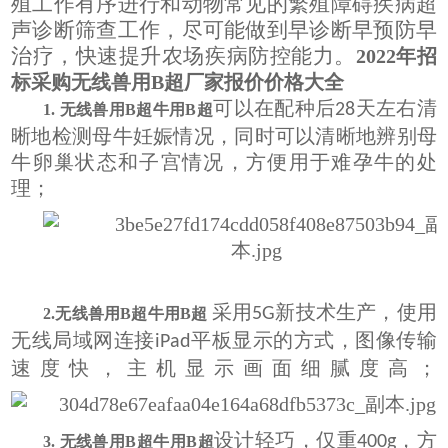
殖工作有序进行和动物常见的繁殖障碍疾病超
声诊断筛查工作，尽可能做到早诊断早预防早
治疗，快速提升农场疾病防控能力。
2022年招
标采购无线兽用B超厂家报价价格大全
可以在配种后
天左右清
28
1. 无线兽用B超牛用B超
晰地检测母牛妊娠情况，同时可以清晰地辨别母
牛卵巢状态和子宫情况，方便用于难孕牛的处
理；
采用
新技术生产，使用
5G
2.无线兽用B超牛用B超
无线局域网连接
平板显示的方式，图像传输
iPad
速度快，主机显示画面细腻度高；
设计轻巧，仅重
，方
400g
3. 无线兽用B超牛用B超