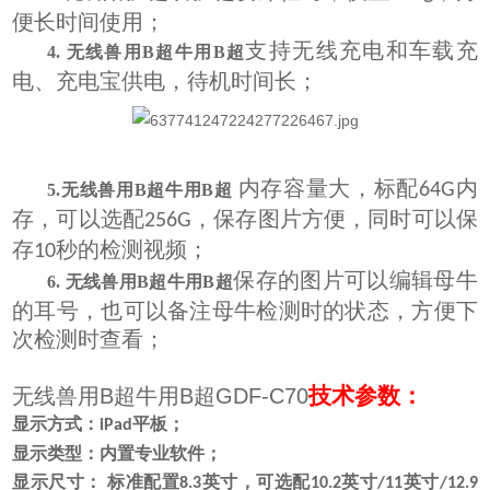
便长时间使用；
支持无线充电和车载充
4. 无线兽用B超牛用B超
电、充电宝供电，待机时间长；
内存容量大，标配
内
64G
5.无线兽用B超牛用B超
存，可以选配
，保存图片方便，同时可以保
256G
存
秒的检测视频；
10
保存的图片可以编辑母牛
6. 无线兽用B超牛用B超
的耳号，也可以备注母牛检测时的状态，方便下
次检测时查看；
技术参数：
无线兽用B超牛用B超GDF-C70
显示方式：
平板；
iPad
显示类型：内置专业软件；
显示尺寸：
标准配置
英寸
，可选配
英寸
英寸
8.3
10.2
/11
/12.9