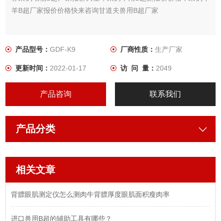
羊B超厂家报价价格快来咨询甘道夫兽用B超厂家
产品型号：
GDF-K9
厂商性质：
生产厂家
更新时间：
2022-01-17
访 问 量：
2049
产品咨询
联系我们
产品分类
相关文章
背膘眼肌测定仪怎么测肉牛背膘厚度眼肌面积瘦肉率
进口兽用B超的辅助工具有哪些？