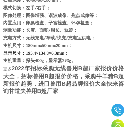
扫描深度：
；
40-60-80-100mm
模式切换：左手
右手；
/
图像处理：图像增强、谐波成像、焦点成像等；
内置应用：卵巢检查、子宫检查、怀孕检查；
测量功能：长度、面积
周长、轨迹；
/
充电方式：无线充电
车载
快充
充电宝供电
；
/
/
/
主机尺寸：
；
180mmx50mmx20m
m
显示尺寸
：
195.4×134.8×6.3mm
；
主机
重量：
探头
，显示器
。
400g
293g
2022年招标采购无线兽用B超厂家报价价格
更多
大全，招标兽用B超报价价格，采购牛羊猪B超
新报价趋势，进口兽用B超品牌报价大全快来咨
询甘道夫兽用B超厂家