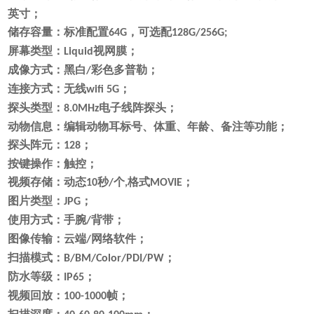
英寸；
储存
容量
：
标准配置
，可选配
64G
128G/256G;
屏幕类型：
视网膜；
Liquid
成像方式：黑白
彩色多普勒；
/
连接方式：无线
；
wifi 5G
探头类型：
电子线阵探头；
8.0MHz
动物信息：
编辑动物
耳标号、体重、年龄、备注等功能；
探头阵元：
；
128
按键操作：触控；
视频存储：动态
秒
个
格式
；
10
/
,
MOVIE
图片类型：
；
JPG
使用方式：手腕
背带；
/
图像传输：云端
网络软件；
/
扫描模式：
；
B/BM/Color/PDI/PW
防水等级：
；
IP65
视频回放：
帧；
100-1000