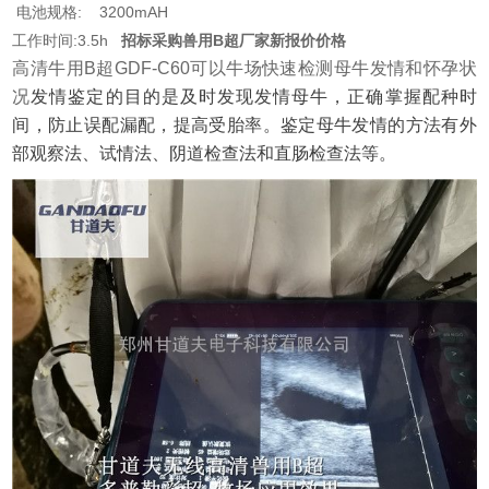
电池规格: 3200mAH
工作时间:3.5h
招标采购兽用B超厂家新报价价格
高清牛用B超GDF-C60可以牛场快速检测母牛发情和怀孕状
况
发情鉴定的目的是及时发现发情母牛，正确掌握配种时
间，防止误配漏配，提高受胎率。鉴定母牛发情的方法有外
部观察法、试情法、阴道检查法和直肠检查法等。