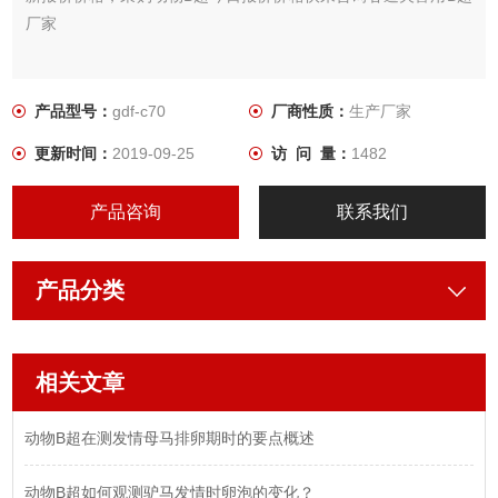
厂家
产品型号：
gdf-c70
厂商性质：
生产厂家
更新时间：
2019-09-25
访 问 量：
1482
产品咨询
联系我们
产品分类
相关文章
动物B超在测发情母马排卵期时的要点概述
动物B超如何观测驴马发情时卵泡的变化？