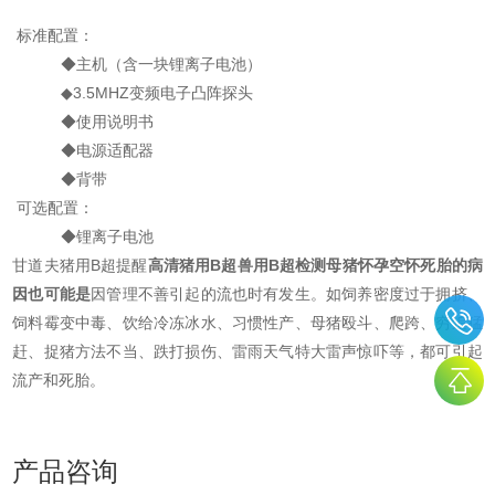
标准配置：
◆主机（含一块锂离子电池）
◆3.5MHZ变频电子凸阵探头
◆使用说明书
◆电源适配器
◆背带
可选配置：
◆锂离子电池
甘道夫猪用B超提醒
高清猪用B超兽用B超检测母猪怀孕空怀死胎的病
因也可能是
因管理不善引起的流也时有发生。如饲养密度过于拥挤、
饲料霉变中毒、饮给冷冻冰水、习惯性产、母猪殴斗、爬跨、穷追猛
赶、捉猪方法不当、跌打损伤、雷雨天气特大雷声惊吓等，都可引起
流产和死胎。
产品咨询