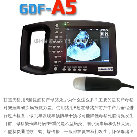
甘道夫猪用B超提醒初产母猪死胎为什么这么多？主要的是初产母猪
对繁殖障碍疾病抵抗力差。使用猪用B超在母猪产前产中产后全程进
行超声检查，做到早发现早预防早干预尽可能降低母猪死胎情况发生
目前，母猪繁殖障碍病*严重的是乙型脑炎、细小病毒病和伪狂犬病。
乙型脑炎通过蚊、蝇、蠓传播，一般都在夏末秋初发生，怀孕母猪出