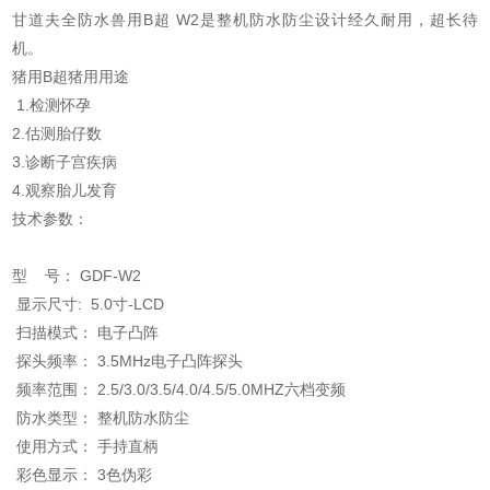
甘道夫全防水兽用B超 W2是整机防水防尘设计经久耐用，超长待
机。
猪用B超猪用用途
1.检测怀孕
2.估测胎仔数
3.诊断子宫疾病
4.观察胎儿发育
技术参数：
型 号： GDF-W2
显示尺寸: 5.0寸-LCD
扫描模式： 电子凸阵
探头频率： 3.5MHz电子凸阵探头
频率范围： 2.5/3.0/3.5/4.0/4.5/5.0MHZ六档变频
防水类型： 整机防水防尘
使用方式： 手持直柄
彩色显示： 3色伪彩