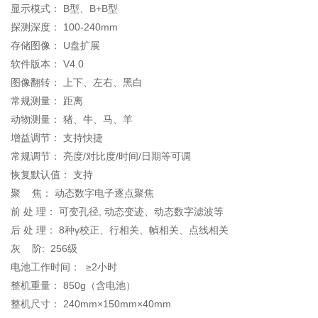
显示模式： B型、B+B型
探测深度： 100-240mm
存储图像： U盘扩展
软件版本： V4.0
图像翻转： 上下、左右、黑白
常规测量： 距离
动物测量： 猪、牛、马、羊
增益调节： 支持快捷
常规调节： 亮度/对比度/时间/日期等可调
恢复默认值： 支持
聚 焦： 动态数字电子逐点聚焦
前 处 理： 可变孔径, 动态变迹、动态数字滤波等
后 处 理： 8种γ校正、行相关、幀相关、点线相关
灰 阶: 256级
电池工作时间： ≥2小时
整机重量： 850g（含电池）
整机尺寸： 240mm×150mm×40mm