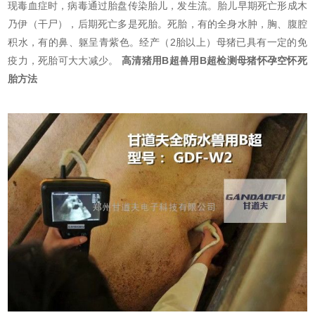
现毒血症时，病毒通过胎盘传染胎儿，发生流。胎儿早期死亡形成木
乃伊（干尸），后期死亡多是死胎。死胎，有的全身水肿，胸、腹腔
积水，有的鼻、躯呈青紫色。经产（2胎以上）母猪已具有一定的免
疫力，死胎可大大减少。
高清猪用B超兽用B超检测母猪怀孕空怀死
胎方法