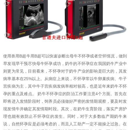
使用兽用B超牛用B超可以快速诊断出母牛不怀孕或者空怀情况，做到
早发现早干预尽快母牛怀孕成功，奶牛的不怀孕症在我国奶牛产业中
则更为常见，目前看来，不怀孕对于奶牛产业的影响是巨大的，其发
病率基本在25%以上。从病症上来说，不怀孕常以牛卵巢疾病、牛子
宫疾病为主，其中牛子宫疾病发病率相对较高，也是近年来奶牛不怀
孕的重点及难点。 奶牛不怀孕症的防治工作要注意4个方面。首先在
即将进入发情阶段时，饲养员必须做好严密的发情期观察，要及时发
现发情牛并确定其发情期时段。其次，在奶牛生育阶段，落实产房护
理也能有效防止不怀孕症的发生。同时，对于大多数临产期奶牛来
说，自然怀孕应是必须考虑的，而且人工助产一定不能操之过急。在