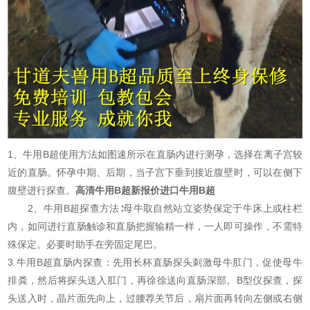
1、牛用B超使用方法如图速所示在直肠内进行测孕，选择在离子宫较
近的直肠。怀孕中期、后期，当子宫下垂到接近腹壁时，可以在侧下
腹壁进行探查。
高清牛用B超新报价进口牛用B超
2、牛用B超探查方法∶母牛取自然站立姿势保定于牛床上或柱栏
内，如同进行直肠触诊和直肠把握输精一样，一人即可操作，不需特
殊保定。必要时助手在旁固定尾巴。
3.牛用B超直肠内探查：先用长杯直肠探头刺激母牛肛门，促使母牛
排粪，然后将探头送入肛门，再徐徐送向直肠深部。B型仪探查，探
头送入时，晶片面先向上，过腰荐关节后，扇片面再转向左侧或右侧