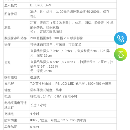
显示模式
B、B+B、B+M
冻结、尺寸标注、以 20%的调控率放缩 60-200%、保存、
图像管理
导出
距离、表面积（需 2 次测量）、体积、网格、胎龄表（牛羊
测量
的头臀长、抬头双顶
径）、背膘和眼肌面积
数据保存和储存
200 张幅图像和 200 幅 256 帧的影像
操作
可快速访问菜单，可预设，可自定义
直肠线性探头 7.0Hz（4-9Hz），有效长度 6cm，128 阵
元，深度 15cm
直肠凸阵探头 5.5Hz（3-7.5Hz），扫描半径 61.2 厘米，扫
探头
描角度 64°，128 阵
元，深度 25cm
探针连线
硬连线
显示屏
7.0 英寸对角线，IPS LCD LED 显示屏，800×480 分辨率
键盘
塑料薄膜式键盘，防水
电源
锂电池，14.4V，6.8A（安培小时）
电池充满电可连
长达 7 小时
续运行
充满电
4 小时
防水防尘
IP65，*防尘，可防止 12.5L/min 的水流
工作温度
5-40℃