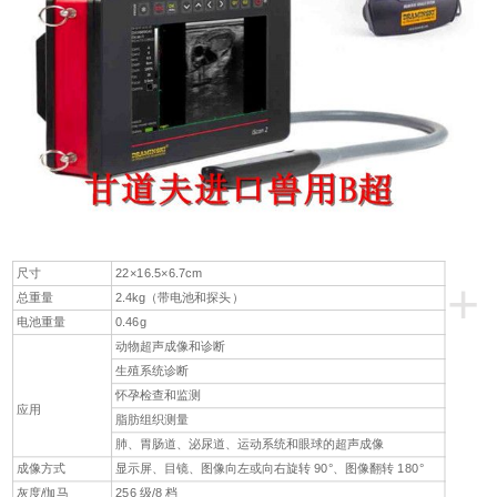
尺寸
22×16.5×6.7cm
+
总重量
2.4kg（带电池和探头）
电池重量
0.46g
动物超声成像和诊断
生殖系统诊断
怀孕检查和监测
应用
脂肪组织测量
肺、胃肠道、泌尿道、运动系统和眼球的超声成像
成像方式
显示屏、目镜、图像向左或向右旋转 90°、图像翻转 180°
灰度/伽马
256 级/8 档