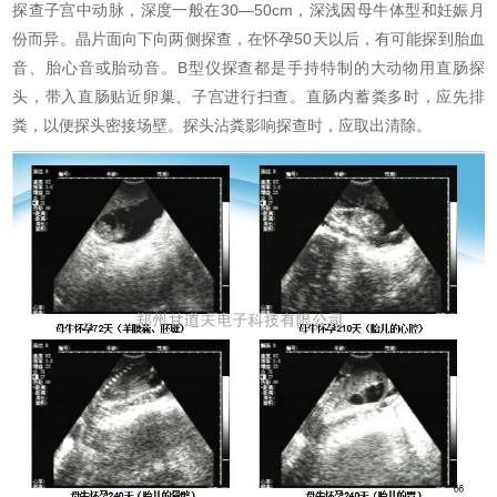
探查子宫中动脉，深度一般在30—50cm，深浅因母牛体型和妊娠月
份而异。晶片面向下向两侧探查，在怀孕50天以后，有可能探到胎血
音、胎心音或胎动音。B型仪探查都是手持特制的大动物用直肠探
头，带入直肠贴近卵巢、子宫进行扫查。直肠内蓄粪多时，应先排
粪，以便探头密接场壁。探头沾粪影响探查时，应取出清除。