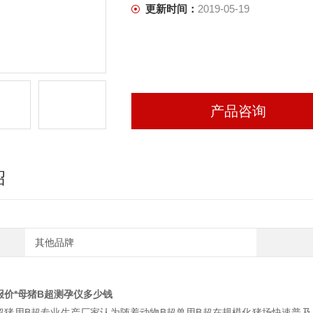
更新时间：
2019-05-19
产品咨询
绍
其他品牌
报价*母猪B超测孕仪多少钱
超猪用B超专业生产厂家认为随着动物B超兽用B超在规模化猪场快速普