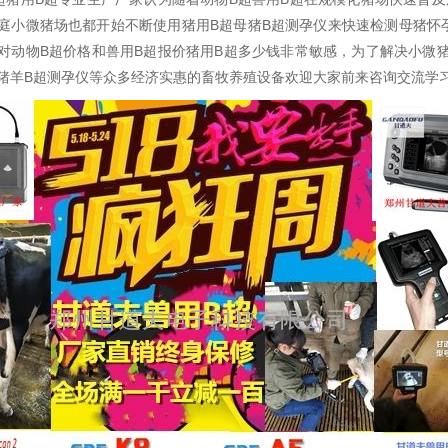
庭小微猪场也都开始不断使用猪用B超母猪B超测孕仪来快速检测母猪怀
对动物B超价格和兽用B超报价猪用B超多少钱非常敏感，为了解决小微
*猪羊B超测孕仪等众多经济实惠的畜牧养殖设备欢迎大家前来咨询交流学