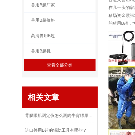
兽用B超厂家
在几十头的家
猪场资金紧张
兽用B超价格
的猪用B超，
高清兽用B超
兽用B超机
查看全部分类
相关文章
背膘眼肌测定仪怎么测肉牛背膘厚度眼肌面积瘦肉率
进口兽用B超的辅助工具有哪些？