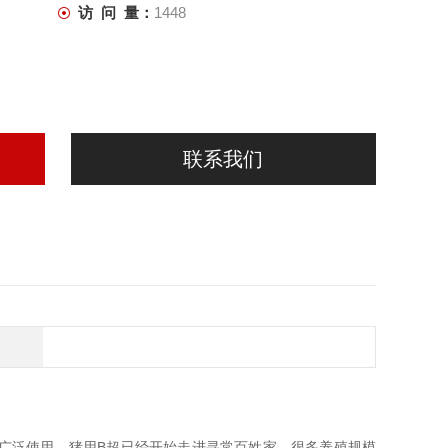
访 问 量：
1448
联系我们
及广泛使用，猪用B超已经开始走进寻常百姓家，很多养殖规模