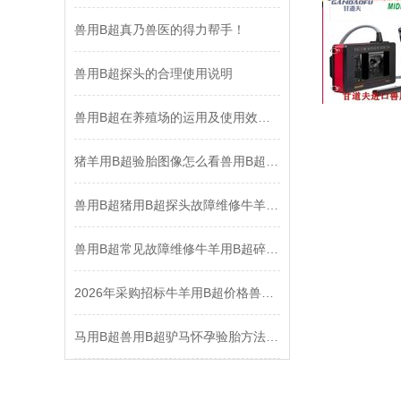
兽用B超真乃兽医的得力帮手！
兽用B超探头的合理使用说明
兽用B超在养殖场的运用及使用效益说明
猪羊用B超验胎图像怎么看兽用B超技术培训实践操作
兽用B超猪用B超探头故障维修牛羊用B超死机维修
兽用B超常见故障维修牛羊用B超碎屏闪屏故障维修
2026年采购招标牛羊用B超价格兽用B超厂家报价趋势
马用B超兽用B超驴马怀孕验胎方法实践操作图像分析