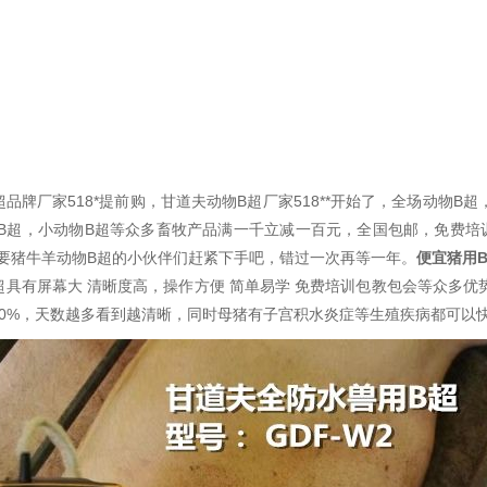
超品牌厂家518*提前购，甘道夫动物B超厂家518**开始了，全场动物B
B超，小动物B超等众多畜牧产品满一千立减一百元，全国包邮，免费培训
要猪牛羊动物B超的小伙伴们赶紧下手吧，错过一次再等一年。
便宜猪用
超具有屏幕大 清晰度高，操作方便 简单易学 免费培训包教包会等众多优势
00%，天数越多看到越清晰，同时母猪有子宫积水炎症等生殖疾病都可以