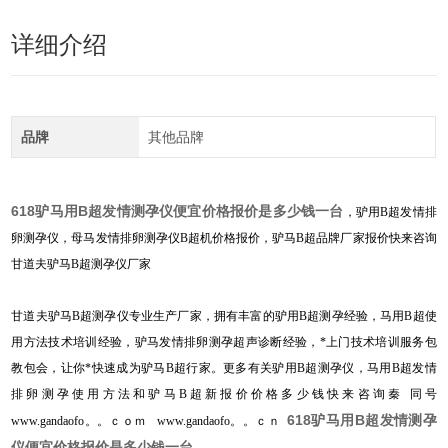
详细介绍
品牌
其他品牌
618
驴马用B超发情测孕仪便宜价格报价
是多少钱一台
，驴用B超发情排
卵测孕仪，母马发情排卵测孕仪B超机价格报价，驴马B超品牌厂家报价快来咨询
甘道夫驴马B超测孕仪厂家
甘道夫驴马B超测孕仪专业生产厂家，拥有丰富的驴用B超测孕经验，马用B超使
用方法技术培训经验，驴马发情排卵测孕超声诊断经验，*上门技术培训服务包
教包会，让你*快速成为驴马B超行家。更多有关驴用B超测孕仪，马用B超发情
排卵测孕使用方法和驴马B超新报价价格多少钱快来咨询秦 同号
618
驴马用B超发情测孕
www.gandaofo。。ｃｏｍ www.gandaofo。。ｃｎ
仪便宜价格报价
是多少钱一台