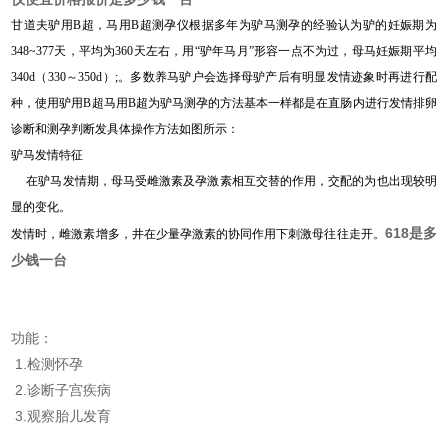
甘道夫驴用B超，马用B超测孕仪根据多年为驴马测孕的经验认为驴的妊娠期为
348~377天，平均为360天左右，用“驴年马月”形容一点不为过，母马妊娠期平均
340d（330～350d）;。多数养马驴户会选择母驴产后有明显发情迹象时再进行配
种，使用驴用B超马用B超为驴马测孕的方法基本一样都是在直肠内进行发情排卵
诊断和测孕判断发具体操作方法如图所示：
驴马发情特征
在驴马发情期，母马受雌激素及孕激素相互交替的作用，交配的为也出现较明
显的变化。
618
是多
发情时，雌激素增多，井在少量孕激素的协同作用下刺激母往往走开。
少钱一台
功能：
1.检测怀孕
2.诊断子宫疾病
3.观察胎儿发育