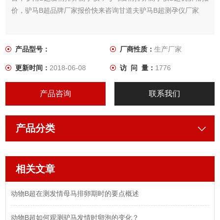
价，驴马B超品牌厂家报价快来咨询甘道夫驴马B超测孕仪厂家
产品型号：
厂商性质：
生产厂家
更新时间：
2018-06-08
访 问 量：
1776
产品咨询
联系我们
产品分类
相关文章
动物B超在测发情母马排卵期时的要点概述
动物B超如何观测驴马发情时卵泡的变化？