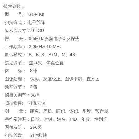
技术参数：
型 号: GDF-K8
扫描方式： 电子线阵
显示器尺寸:7.0"LCD
探 头： 6.5MHZ变频电子直肠探头
工作频率： 2.0MHz~10 MHz
显示模式： B、B+B、B+M、M、4B
焦点调节： 焦点数、焦点位置
体 标： 8种
图像处理： 伪彩、灰度校正、图像平滑、直方图
频率调节： 3档
帧相关调节：支持
扫描角度: 可视可调
测 量： 距离、周长、面积、体积、孕龄、预产期
字符及注释：日期、时钟、姓名、PID、年龄、性别等
图像灰阶： 256级
扫描线数: 512线/帧