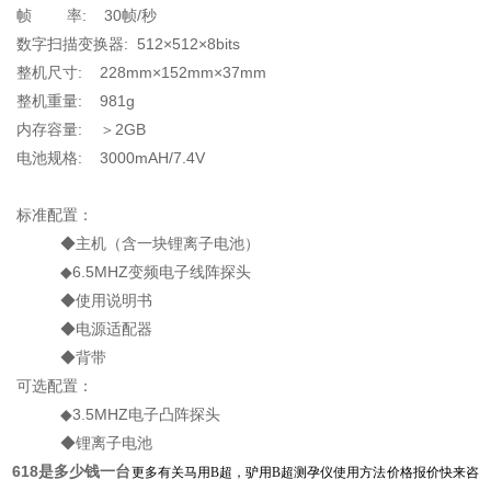
帧 率: 30帧/秒
数字扫描变换器: 512×512×8bits
整机尺寸: 228mm×152mm×37mm
整机重量: 981g
内存容量: ＞2GB
电池规格: 3000mAH/7.4V
标准配置：
◆主机（含一块锂离子电池）
◆6.5MHZ变频电子线阵探头
◆使用说明书
◆电源适配器
◆背带
可选配置：
◆3.5MHZ电子凸阵探头
◆锂离子电池
618
是多少钱一台
更多有关马用B超，驴用B超测孕仪使用方法价格报价快来咨