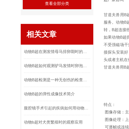
查看全部分类
甘道夫兽用B
服务。动物B
转，B超连接
相关文章
如果动物B超
不受强磁场干
动物B超在测发情母马排卵期时的要点概述
接探头安装好
头或者主机在
动物B超如何观测驴马发情时卵泡的变化？
甘道夫兽用B
动物B超检测是一种无创伤的检查手段
动物B超的弹性成像技术简介
特点：
腹腔镜手术引起的疾病如何用动物B超查出？
图像存储：主机
图像处理：上
动物b超对犬类繁殖时的观察应用
可逐帧或连续