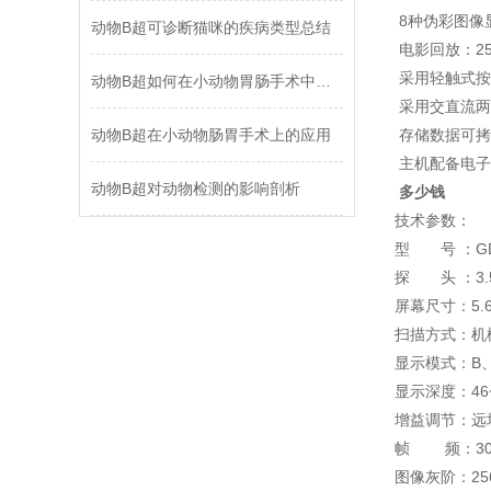
8种伪彩图像
动物B超可诊断猫咪的疾病类型总结
电影回放：25
采用轻触式按
动物B超如何在小动物胃肠手术中起作用？
采用交直流两
动物B超在小动物肠胃手术上的应用
存储数据可拷
主机配备电子
动物B超对动物检测的影响剖析
多少钱
技术参数：
型 号 ：GD
探 头 ：3.
屏幕尺寸：5.
扫描方式：机
显示模式：B、
显示深度：46
增益调节：远
帧 频：30
图像灰阶：25