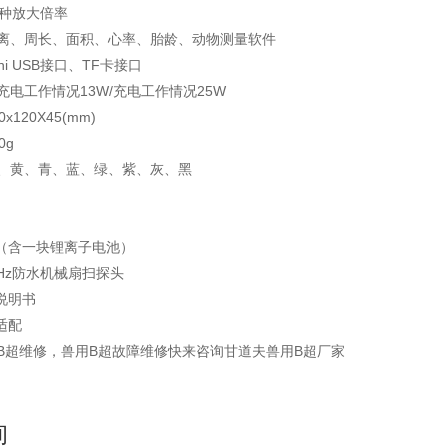
5种放大倍率
、周长、面积、心率、胎龄、动物测量软件
i USB接口、TF卡接口
电工作情况13W/充电工作情况25W
120X45(mm)
0g
、黄、青、蓝、绿、紫、灰、黑
一块锂离子电池）
z防水机械扇扫探头
明书
配
B超维修，兽用B超故障维修快来咨询甘道夫兽用B超厂家
询