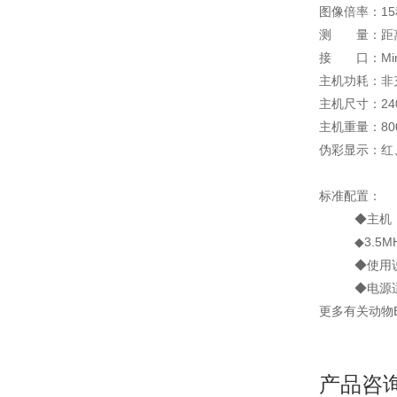
图像倍率：1
测 量：距离
接 口：Min
主机功耗：非充
主机尺寸：240x
主机重量：80
伪彩显示：红
标准配置：
◆主机（含
◆3.5MH
◆使用说
◆电源适
更多有关动物
产品咨