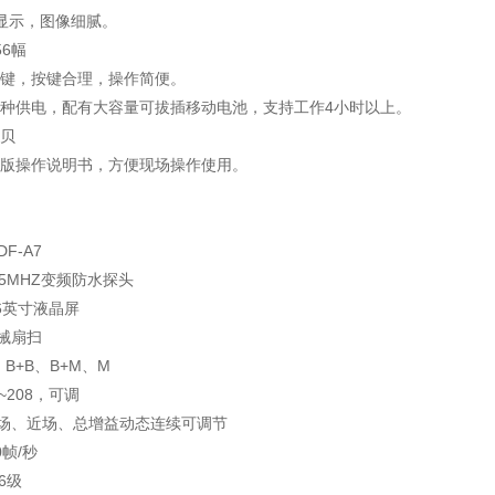
显示，图像细腻。
6幅
键，按键合理，操作简便。
种供电，配有大容量可拔插移动电池，支持工作4小时以上。
贝
版操作说明书，方便现场操作使用。
F-A7
5MHZ变频防水探头
6英寸液晶屏
械扇扫
B+B、B+M、M
~208，可调
场、近场、总增益动态连续可调节
帧/秒
6级