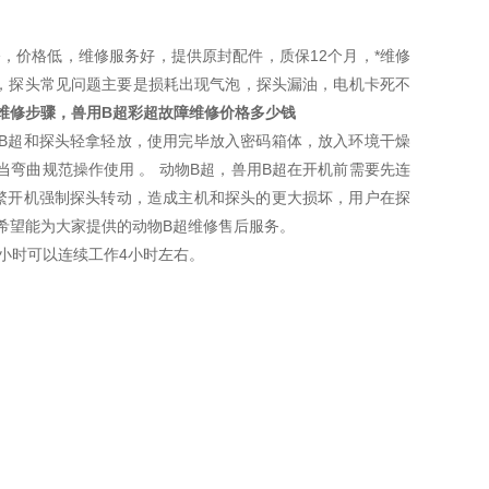
，价格低，维修服务好，提供原封配件，质保12个月，*维修
部位，探头常见问题主要是损耗出现气泡，探头漏油，电机卡死不
维修步骤，兽用B超彩超故障维修价格
多少钱
B超和探头轻拿轻放，使用完毕放入密码箱体，放入环境干燥
当弯曲规范操作使用 。
动物B超，兽用B超在开机前需要先连
繁开机强制探头转动，造成主机和探头的更大损坏，用户在探
希望能为大家提供的动物B超维修售后服务。
八小时可以连续工作4小时左右。