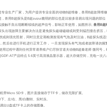
超专业生产厂家，为用户提供专业全面的动物B超维修，兽用B超故障维修
超，兽用B超探头是B超zuizui脆弱的部位也是比较多容易出现问题的
线接触不良出现断断续续的超声信号，影响正常使用，如图所示;
兽用B超
探头出现故障主要解决办法是避免探头磕碰磕碰或则受到猛烈撞击挤压，
扰或则强光照射，同时注意定期检测发现有气泡及时注油，B超探头线适
，然后在进行开机进行正常工作， 一旦发现探头有气泡或者故障请勿频
使用过程中遇到任何异常请养殖户们尽快甘道夫动物B超秦老师 微同号，
超GDF-A7产品特点 5.6英寸高清液晶显示器，超大存储空间，充电一次
带Micro SD卡，图片直接储存于TF卡，储存无限扩展。
/下、左/右、黑/白翻转、实时冻。
调出U盘或TF卡上的存储图像。