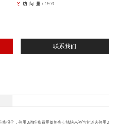
访 问 量：
1503
联系我们
维修报价，兽用B超维修费用价格多少钱快来咨询甘道夫兽用B