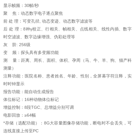
显示帧频：30帧/秒
聚 焦：动态数字电子逐点聚焦
前 处 理：可变孔径, 动态变迹、动态数字滤波等
后 处 理：8种γ校正、行相关、幀相关、点线相关、线性内插、数字
时空滤波、数字边缘增强、伪彩处理等
灰 阶: 256级
变 频：探头具有多变频功能
测 量：距离、周长、面积、体积、孕周（马、牛、羊、狗、猫产科
测量）
注释功能：医院名称、患者姓名、年龄、性别，全屏幕字符注释，实
时时钟显示
报告功能：能自动生成报告
体位标记：16种动物体位标记
增益控制：8段TGC、总增益分别可调
电影回放：≥64幅
*存储（选配功能）：8G大容量图像存储功能，断电时不会丢失，可
连线直接上传至PC