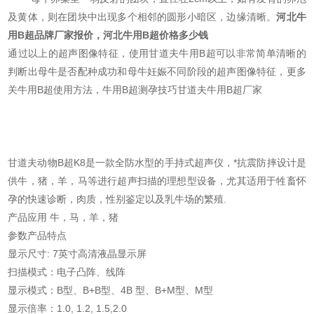
及黄体，则在团块中出现多个相邻的圆形小暗区，边缘清晰。
河北牛
用B超品牌厂家报价，河北牛用B超价
格多少钱
通过以上的超声图像特征，使用甘道夫牛用B超可以非常简单清晰的
判断出母牛是否配种成功和母牛妊娠不同阶段的超声图像特征，更多
关牛用B超使用方法，牛用B超测孕技巧甘道夫牛用B超厂家
甘道夫动物B超K8是一款全防水型的手持式超声仪，*抗震防摔设计是
供牛，猪，羊，马等进行超声扫描的理想型设备，尤其适用于牲畜怀
孕的快速诊断，肉质，性别鉴定以及乳牛场的繁殖.
产品应用 牛，马，羊，猪
参数产品特点
显示尺寸: 7英寸高清液晶显示屏
扫描模式：电子凸阵、线阵
显示模式：B型、B+B型、4B 型、B+M型、M型
显示倍率：1.0, 1.2, 1.5,2.0