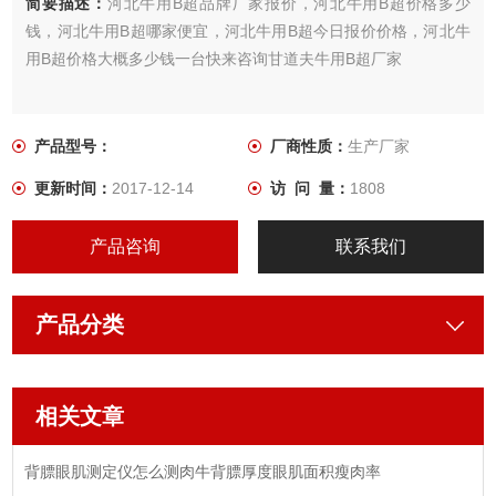
简要描述：
河北牛用B超品牌厂家报价，河北牛用B超价格多少
钱，河北牛用B超哪家便宜，河北牛用B超今日报价价格，河北牛
用B超价格大概多少钱一台快来咨询甘道夫牛用B超厂家
产品型号：
厂商性质：
生产厂家
更新时间：
2017-12-14
访 问 量：
1808
产品咨询
联系我们
产品分类
相关文章
背膘眼肌测定仪怎么测肉牛背膘厚度眼肌面积瘦肉率