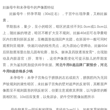
妊娠母牛和未孕母牛的声像图特征
妊娠母牛：怀孕早期（30d左右），子宫中出现孕囊，又称妊娠
囊，
早期胎水，量少，呈小的暗区，暗区的直径不到1.0cm或1.0cm以
上，随妊娠的增进，暗区不断扩大呈不规则。妊娠40d后可在孕囊暗
区内扫查到胚斑反射，呈椭圆形低强回声光团，在胚斑中一般可同时
观察到呈规律、快速闪动的线性亮点，此为原始心管搏动。妊娠60d
后胚胎逐渐显出胎儿固有轮廓，胎头、躯体及四肢逐渐发育*，出现胎
动及内脏器官（肝、胃等），这些声像图变化可提示胎儿的早期发
育，并为鉴别死胎提供科学依据。
河北牛用B超品牌厂家报价，河北
牛用B超价
格多少钱
未孕母牛：未孕子宫角位于膀胱的左右或前方，膀胱腔内为无回
声较规则的液性暗区，未妊娠子宫角的壁对超声的反射弱，其断面声
像图呈不规则圆形的弱反射区，但要注意观察其界限，以与肠管的断
面相区别。10d后应复查，以免误诊。奶牛空怀图像如图所示
母牛卵巢呈一弱反射的团块，直径在2cm以上，如有发育的卵泡