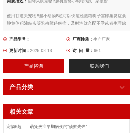
简要描述：
招标采购宠物B超机价格小动物B超厂家报价
使用甘道夫宠物B超小动物B超可以快速检测猫狗子宫卵巢炎症囊
肿黄体积液结实等繁殖障碍疾病，及时淘汰久配不孕或者生理缺
陷的小动物和加快培育优良品质的宠物，为了更好服务宠物门诊
和高校科研单位招标采购宠物B超价格报价甘道夫宠物B超厂家整
产品型号：
厂商性质：
生产厂家
理好全国宠物B超厂家报价价格大全，经销代理宠物B超渠道报价
更新时间：
2025-08-18
访 问 量：
661
价格，欢迎大家前来咨询交流学习。
产品咨询
联系我们
产品分类
相关文章
宠物B超——萌宠炎症早期病变的“侦察先锋”！