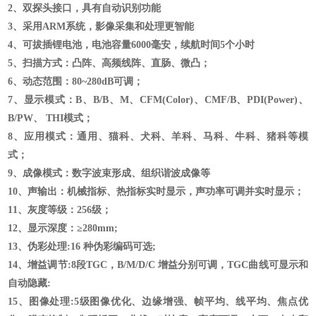
2
、双探头接口，
具有自动识别功能
3、采用ARM系统，影像采集和处理更智能
4、可拔插锂电池，电池容量6000毫安，续航时间
5
个小时
5、扫描方式：凸阵、高频线阵、直肠、微凸；
6、动态范围：80
~
280dB可调；
7、显示模式：B、B/B、M、CFM(Color)、CMF/B、PDI(Power)、
B/PW、 THI模式；
8、应用模式：通用、猫科、犬科、羊科、马科、牛科、猪科等模
式；
9、成像模式：数字波束形成、组织谐波成像等
10、声输出：机械指标、热指标实时显示，声功率可调并实时显示；
11、灰度等级：256级；
12、显示深度：≥280mm;
13、
伪彩处理
:16 种伪彩编码可选;
14、
增益调节
:8段TGC，B/M/D/C 增益分别可调，TGC曲线可显示和
自动隐藏:
15、
图像处理
:5级图像优化、边缘增强、帧平均、线平均、焦点优