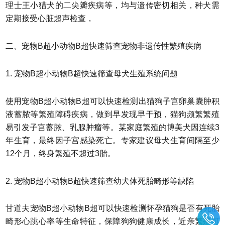
理士王小猎犬的二尖瓣疾病等，均与遗传密切相关，种犬需
定期接受心脏超声检查，
二、宠物B超小动物B超快速筛查宠物非遗传性繁殖疾病
1. 宠物B超小动物B超快速筛查母犬生殖系统问题
使用宠物B超小动物B超可以快速检测出猫狗子宫卵巢囊肿积
液蓄脓等繁殖障碍疾病，做到早发现早干预，猫狗频繁繁殖
易引发子宫蓄脓、乳腺肿瘤等。某家庭繁殖的博美犬因连续3
年生育，最终因子宫感染死亡。专家建议母犬生育间隔至少
12个月，终身繁殖不超过3胎。
2. 宠物B超小动物B超快速筛查幼犬体死胎畸形等缺陷
甘道夫宠物B超小动物B超可以快速检测怀孕猫狗是否有死胎
畸形心跳心率等生命特征，保障狗狗健康成长，近亲繁殖可