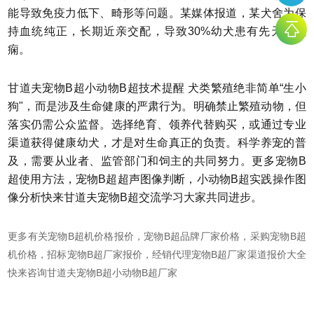
能导致免疫力低下、畸形等问题。某媒体报道，某犬舍为保
持血统纯正，长期近亲交配，导致30%幼犬患有先天性癫
痫。
甘道夫宠物B超小动物B超技术提醒 犬类繁殖绝非简单“生小
狗"，而是涉及生命健康的严肃行为。明确禁止繁殖动物，但
落实仍需公众监督。选择绝育、领养代替购买，或通过专业
渠道获得健康幼犬，才是对生命真正的负责。科学养宠的普
及，需要从业者、监管部门和饲主的共同努力。更多宠物B
超使用方法，宠物B超超声图像判断，小动物B超实践操作图
像分析快来甘道夫宠物B超交流学习大家共同进步。
更多有关宠物B超机价格报价，宠物B超品牌厂家价格，采购宠物B超
机价格，招标宠物B超厂家报价，经销代理宠物B超厂家渠道报价大全
快来咨询甘道夫宠物B超小动物B超厂家