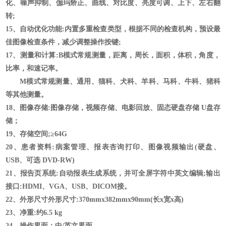
化、噪声抑制、伽玛矫正、曲线、对比度、亮度可调、上下、左右翻
转;
15、
自动优化功能
:内置多重检查类型，根据不同的检查机构，预设最
佳图像检查条件，减少调整操作按键;
17、
测量和计算
:B模式常规测量，距离，周长，面积，体积，角度，
比率，和速记率。
M模式常规测量、通用、猫科、犬科、羊科、马科、牛科、猪科
等其他测量。
18、
图像存储
:图像存储，视频存储、电影回放、
固态硬盘存储
U盘存
储；
19、存储空间;
≥
64
G
20、
患者资料
:病案管理、报表杏询打印、图像视频输出(硬盘、
USB、可选 DVD-RW)
21、
报告页系统
:自动报表生成系统，并可全屏字符中英文编辑;输出
接口:HDMI、VGA、USB、DICOM接。
22、
外形尺寸外形尺寸
:370mmx382mmx90mm(长x宽x高)
23、
净重
:约6.5 kg
24、
操作界面：中
/英文界面