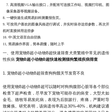
7. 高清视频VGA输出接口，并配有可连接工作站、视频打印机、图
像采集器等视频设备。
8. 一键快速生成简易妇科测量报告页。
9. 可按用户喜欢的图像风格进行调试，并实时保存这些参数，再次开
机时直接掉用这些参
10.
中\英文语言自由切换
11,
简易操作界面，简单易懂，随时上手
一、使用宠物B超小动物B超快速筛查犬类繁殖中常见的遗传
性疾病
宠物B超小动物B超快速检测猫狗繁殖疾病筛查
1. 宠物B超小动物B超筛查狗狗髋关节发育不良
使用宠物B超小动物B超可以随时对狗狗腹部心脏等各个部位
检查下超声检查，尽早发下宠物可能存在的病变，大型犬如
金毛、德牧等易发此病，表现为后肢跛行、疼痛，严重时导
致瘫痪。研究表明，该病遗传率高达30%-40%，机构建议通