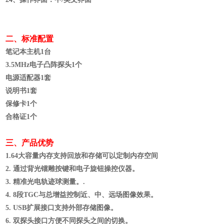
二、标准配置
笔记本主机
1台
3.5MHz
电子凸阵探头
1个
电源适配器
1套
说明书
1套
保修卡
1个
合格证
1个
三、产品优势
1.
64
大容量内存支持回放和存储
可以定制内存空间
2. 通过背光镭雕按键和电子旋钮操控仪器。
3. 精准光电轨迹球测量。.
4. 8段TGC与总增益控制近、中、远场图像效果。
5. USB扩展接口支持外部存储图像。
6. 双探头接口方便不同探头之间的切换。