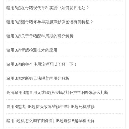
猪用B超在母猪现代育种实践中如何发挥用处？
猪用B超测母猪怀孕早期超声影像图谱有何特征？
猪用B超关于母猪配种周期的研究解析
猪用B超背膘检测技术的应用
猪用B超的整个使用流程可以了解一下！
猪用B超对断奶母猪喂养的用处解析
高清猪用B超兽用无线B超检测母猪怀孕空怀图像怎么判断
兽用B超猪用B超探头故障维修牛羊用B超死机维修
猪用b超机怎么调节图像兽用B超母猪B超孕检图解