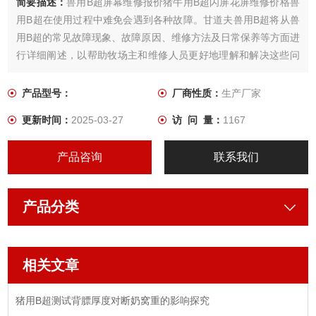
简要描述：
兽用B超屏幕维修报价猪牛用B超闪屏花屏维修价格兽
用B超在使用过程中难免会遇到各种故障。甘道夫兽用B超将从兽
用B超的常见故障现象、故障原因、维修方法及日常保养等方面进
行详细阐述，以帮助牧场主和维修人员更好地理解和解决这些问
题，更多兽用B超故障维修，牛用B超探头维修，羊用B超碎屏维
修，兽用B超厂家维修售后问题大家相互交流学习
产品型号：
厂商性质：
生产厂家
更新时间：
2025-03-27
访 问 量：
1167
产品咨询
联系我们
产品分类
相关文章
猪用B超测试背膘厚度对断奶窝重的影响探究