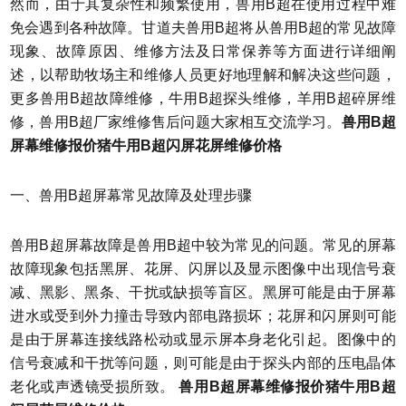
然而，由于其复杂性和频繁使用，兽用B超在使用过程中难
免会遇到各种故障。甘道夫兽用B超将从兽用B超的常见故障
现象、故障原因、维修方法及日常保养等方面进行详细阐
述，以帮助牧场主和维修人员更好地理解和解决这些问题，
更多兽用B超故障维修，牛用B超探头维修，羊用B超碎屏维
修，兽用B超厂家维修售后问题大家相互交流学习。
兽用B超
屏幕维修报价猪牛用B超闪屏花屏维修价格
一、兽用B超屏幕常见故障及处理步骤
兽用B超屏幕故障是兽用B超中较为常见的问题。常见的屏幕
故障现象包括黑屏、花屏、闪屏以及显示图像中出现信号衰
减、黑影、黑条、干扰或缺损等盲区。黑屏可能是由于屏幕
进水或受到外力撞击导致内部电路损坏；花屏和闪屏则可能
是由于屏幕连接线路松动或显示屏本身老化引起。图像中的
信号衰减和干扰等问题，则可能是由于探头内部的压电晶体
老化或声透镜受损所致。
兽用B超屏幕维修报价猪牛用B超