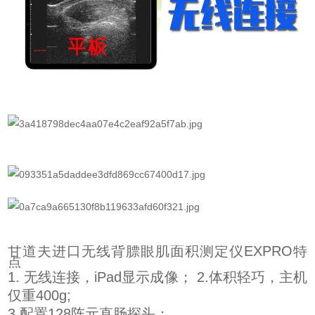
甘道夫进口无线背膘眼肌面积测定仪EXPRO特
点
1. 无线连接，iPad显示成像； 2.体积轻巧，主机
仅重400g;
3.配置128阵元直肠探头；