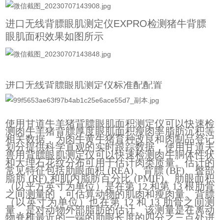
进口无线背膘眼肌测定仪EXPRO检测猪牛背膘
眼肌面积效果如图所示
进口无线背膘眼肌测定仪标准配配置
使用甘道牛羊猪背膘眼肌面积测定仪可以快速检
测肉牛羊猪背膘厚度眼肌面积瘦肉率脂肪沉积等
相关数据，为肉牛黄牛猪育种改良和肉制品登记
划分提供科学直观的实时跟踪数据，使用甘道夫
兽用背膘眼肌测定仪可以快速检测肉牛胴体性状
和大理石花纹分布可用于估计肉类质量。估计的
常见特征包括肋眼面积 (REA)、背膘 (BF)、臀部
脂肪 (RF) 和肌内脂肪百分比 (PMIF)。肋眼面积
（以平方英寸为单位）是在第 12 和第 13 根肋骨
之间测量的，可估算动物的肌肉和瘦肉量。背膘
（以英寸为单位）也在第 12 和 13 肋骨之间测
量，是对动物外部脂肪的估计。该测量是在离动
物脊椎最近的一端的肋眼长度的四分之三点处进