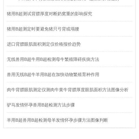
猪用B超测试背膘厚度对断奶窝重的影响探究
猪用B超测定时要避免猪只弓背或塌腰
进口背膘眼肌面积测定仪价格报价趋势
无线兽用B超牛用B超检测母牛繁殖障碍疾病方法
兽用无线B超牛羊用B超在加快动物繁殖育种作用
肉牛背膘眼肌测定仪测肉牛黄牛背膘厚度眼肌面积方法图像分析
驴马发情怀孕兽用B超检测方法步骤
羊用B超兽用B超检测母羊发情怀孕步骤方法图像判断