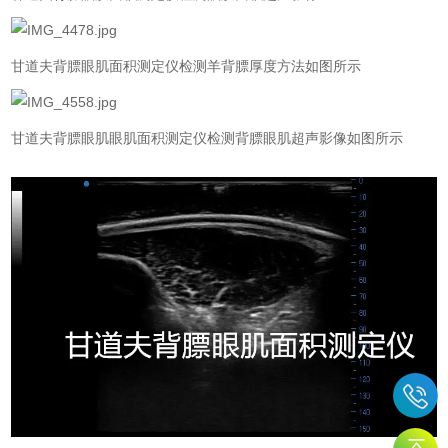
甘道夫背膘眼肌面积测定仪检测羊背膘厚度方法如图所示
甘道夫背膘眼肌眼肌面积测定仪检测背膘眼肌超声影像如图所示