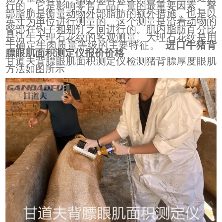
行的，它是影响零售产品产量的最重要因素。臀
部脂肪是衡量动物外部脂肪的额外措施，也是以
英寸为单位进行测量的。这个测量是沿着动物的
臀部在钩子和别针之间进行的。肌内脂肪百分比
是活牛大理石花纹的客观测量。大理石花纹是用
于确定牛肉质量等级的主要特征。
进口牛猪背
膘眼肌面积测定仪报价价格
甘道夫背膘眼肌面积测定仪检测猪背膘厚度眼肌
方法如图所示