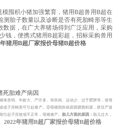
模囤积小猪加强繁育，猪用B超兽用B超在
检测胎子数量以及诊断是否有死胎畸形等生
数数据，在广大养猪场得到广泛应用，采购
多少钱，便携式猪用B超彩超，招标采购兽用
22年猪用B超厂家报价母猪B超价格
猪死胎难产病因
猪体质弱、年龄大、产仔多、有疾病、运动少、过于肥胖等，使母
道或子宫畸形可引起难产。
⑤母猪因疾病原因膀胱积尿，挤压产道
能引起子宫收缩不正常，母猪难产。
胎儿方面的原因：
胎儿过大，
2022年猪用B超厂家报价母猪B超价格
。