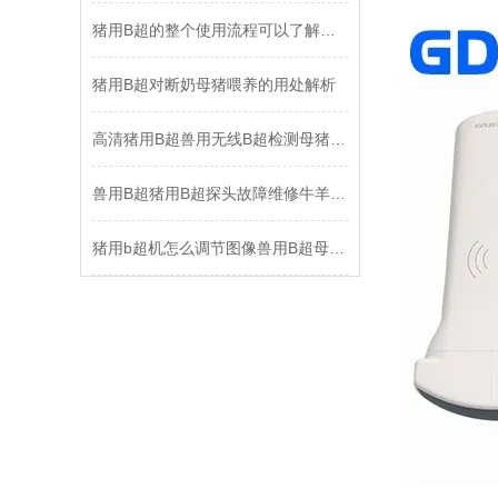
猪用B超的整个使用流程可以了解一下！
猪用B超对断奶母猪喂养的用处解析
高清猪用B超兽用无线B超检测母猪怀孕空怀图像怎么判断
兽用B超猪用B超探头故障维修牛羊用B超死机维修
猪用b超机怎么调节图像兽用B超母猪B超孕检图解