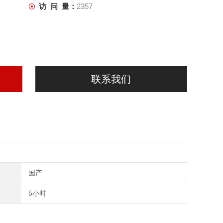
访 问 量：
2357
联系我们
国产
5小时