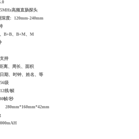
.0
.5MHz
高频直肠探头
度: 120mm-240mm
持
B、B+B、B+M、M
种
G
 支持
离、周长、面积
 日期、时钟、姓名、等
56级
12线/帧
0帧/秒
280mm*160mm*42mm
kg
00
0mAH