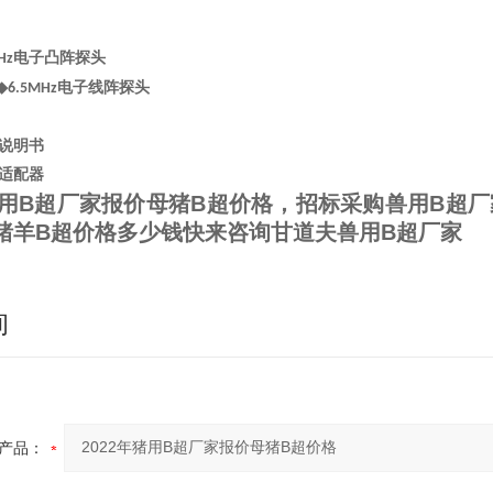
电子凸阵探头
Hz
◆
电子线阵探头
6.5MHz
说明书
适配器
年猪用B超厂家报价母猪B超价格
，招标采购兽用B超厂
猪羊B超价格多少钱快来咨询甘道夫兽用B超厂家
询
产品：