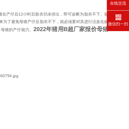
在线交流
猪在产仔后12小时后胎衣仍未排出，即可诊断为胎衣不下。胎
来为了避免母猪产仔后胎衣不下，就必须要对其进行活血化瘀
微信扫一扫
2022年猪用B超厂家报价母猪
升母猪的产仔能力。