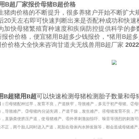
猪用B超厂家报价母猪B超价格
生猪肉价格的不断提升，很多养猪户开始不断扩大规
后20天左右即可快速判断出来是否配种成功和快速
为加快母猪繁殖育种速度和疾病防控提供科学的参
新报价价格，便宜猪用B超多少钱报价，*猪用B超
报价价格大全快来咨询甘道夫无线兽用B超厂家
20
用B超猪用B超
可以快速检测母猪检测胎子数量和母
因：
①母猪配种过早，发育不良，产道狭窄，导致难产，多见于初产母猪。
②母
力，导致难产。
③母猪内分泌失调，产道干燥，发生难产。
④母猪发育不良，产
多，直肠粪便挤压产道，使母猪难产。
⑥外界刺激如惊吓、噪音等强烈的刺激可
位不正，两个胎儿同时进入产道，死胎在母体内水肿发胀等，都会造成母猪难产