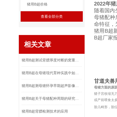
2022年
猪用B超价格
随着国内
查看全部分类
母猪配种
命特征，
猪用B超
B超厂家
相关文章
猪用B超测试背膘厚度对断奶窝重的影响探究
猪用B超在母猪现代育种实践中如何发挥用处？
甘道夫兽
猪用B超测母猪怀孕早期超声影像图谱有何特征？
母猪方面的原
猪子宫收缩无
猪用B超关于母猪配种周期的研究解析
或产前喂食太
胎儿畸形，胎
猪用B超背膘检测技术的应用