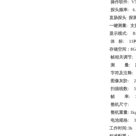
操作软件
: V5
探头频率
: 6
直肠探头
探测深
一键测量
: 支
显示模式
: 
体
标: 11
存储空间：
8
帧相关调节
:
测
量: 距
字符及注释
:
图像灰阶
: 2
扫描线数
: 5
帧
率: 3
整机尺寸
: 
整机重量
: 1
电池规格
: 3
工作时间
:
3
h