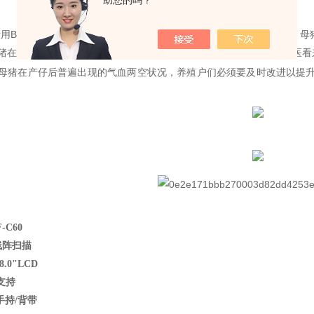
助您的吗？
用B超兽用B超可以在母猪产后进行超声检测观察母猪是否下完小猪，母
猪在受孕过程中，所吃食物的营养成分不足、体质不强所致。在中兽医看
母猪在产仔后普遍出现的气血两空状况，养殖户们必须要及时改进以提
-C60
线阵扫描
 8.0"LCD
支持
手持/背带