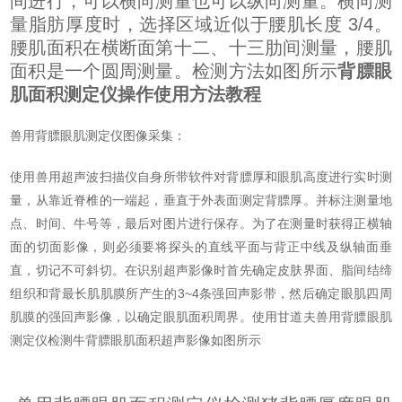
间进行，可以横向测量也可以纵向测量。横向测
量脂肪厚度时，选择区域近似于腰肌长度 3/4。
腰肌面积在横断面第十二、十三肋间测量，腰肌
面积是一个圆周测量。检测方法如图所示
背膘眼
肌面积测定仪操作使用方法教程
兽用背膘眼肌测定仪图像采集：
使用兽用超声波扫描仪自身所带软件对背膘厚和眼肌高度进行实时测
量，从靠近脊椎的一端起，垂直于外表面测定背膘厚。并标注测量地
点、时间、牛号等，最后对图片进行保存。为了在测量时获得正横轴
面的切面影像，则必须要将探头的直线平面与背正中线及纵轴面垂
直，切记不可斜切。在识别超声影像时首先确定皮肤界面、脂间结缔
组织和背最长肌肌膜所产生的3~4条强回声影带，然后确定眼肌四周
肌膜的强回声影像，以确定眼肌面积周界。使用甘道夫兽用背膘眼肌
测定仪检测牛背膘眼肌面积超声影像如图所示