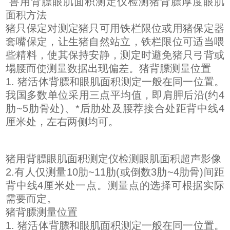
兽用背膘眼肌面积测定仪检测猪背膘厚度眼肌
面积方法
猪只保定对测定猪只可用铁栏限位或用猪保定器
套嘴保定，让生猪自然站立，铁栏限位可适当喂
些精料，使其保持安静，测定时避免猪只弓背或
塌腰而使测量数据出现偏差。猪背膘测量位置
1. 猪活体背膘和眼肌面积测定一般在同一位置。
我国多数单位采用三点平均值，即肩胛后沿(约4
肋~5肋骨处)、*后肋处及腰荐接合处距背中线4
厘米处，左右两侧均可。
猪用背膘眼肌面积测定仪检测眼肌面积超声影像
2.有人仅测量10肋~11肋(或倒数3肋~4肋骨)间距
背中线4厘米处一点。测量点的选择可根据实际
需要而定。
猪背膘测量位置
1. 猪活体背膘和眼肌面积测定一般在同一位置。