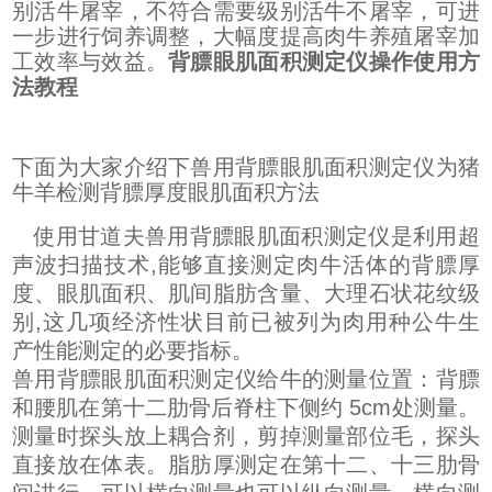
别活牛屠宰，不符合需要级别活牛不屠宰，可进
一步进行饲养调整，大幅度提高肉牛养殖屠宰加
工效率与效益。
背膘眼肌面积测定仪操作使用方
法教程
下面为大家介绍下兽用背膘眼肌面积测定仪为猪
牛羊检测背膘厚度眼肌面积方法
使用甘道夫兽用背膘眼肌面积测定仪是利用超
声波扫描技术,能够直接测定肉牛活体的背膘厚
度、眼肌面积、肌间脂肪含量、大理石状花纹级
别,这几项经济性状目前已被列为肉用种公牛生
产性能测定的必要指标。
兽用背膘眼肌面积测定仪给牛的测量位置：背膘
和腰肌在第十二肋骨后脊柱下侧约 5cm处测量。
测量时探头放上耦合剂，剪掉测量部位毛，探头
直接放在体表。脂肪厚测定在第十二、十三肋骨