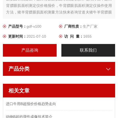
背膘眼肌面积测定仪价格报价，牛背膘眼肌面积测定仪操作使用
方法，猪羊背膘眼肌面积测量方法快来咨询甘道夫猪牛羊背膘眼
肌面积测定仪厂家
产品型号：
gdf-v100
厂商性质：
生产厂家
更新时间：
2021-07-10
访 问 量：
1655
产品咨询
联系我们
产品分类
相关文章
进口牛用B超报价价格趋势走向
动物B超的弹性成像技术简介