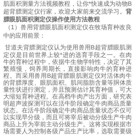
肌面积测量方法视频教程，让你*快速成为动物B
超背膘测定仪行家，欢迎大家前来交流学习。
背
膘眼肌面积测定仪操作使用方法教程
（1）兽用背膘眼肌面积测定仪在牧场育种改良
中的应用前景：
甘道夫背膘测定仪认为使用兽用B超背膘眼肌测
定仪是目前世界上较*进的选育手段之一。在肉
牛的育种过程中，依据牛生物学特性，决定了其
繁殖慢，饲养周期长，直接影响肉牛的育种进
程。而采用兽用B超背膘眼肌测定仪对活体肉牛
的背膘厚度、眼肌面积、肌间脂肪含量等胴体质
量性状进行测定，并且预测估计其育种值，可大
大缩短育种进程。在高档牛肉产出方面，研究表
明超声波探测可以在活牛阶段确定牛肉商品质量
状态。在活牛阶段确定牛肉商品质量状态不仅可
以实现早分级，而且可将宰后被动分级生产牛肉
商品上升为宰前主动分级生产。这将实现根据市
场需要人为控制各级产品生产比率，选取需要级