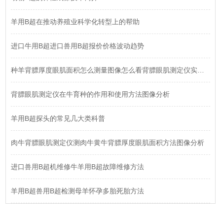
羊用B超在推动养殖业科学化转型上的帮助
进口牛用B超进口兽用B超报价价格波动趋势
种羊背膘厚度眼肌面积怎么测量图像怎么看背膘眼肌测定仪实践操作
背膘眼肌测定仪在牛育种的作用和使用方法图像分析
羊用B超探头的常见几大类科普
肉牛背膘眼肌测定仪测肉牛黄牛背膘厚度眼肌面积方法图像分析
进口兽用B超机维修牛羊用B超故障维修方法
羊用B超兽用B超检测母羊怀孕多胎死胎方法