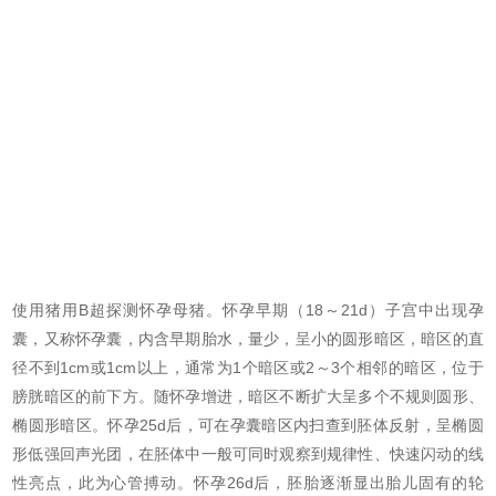
使用猪用B超探测怀孕母猪。怀孕早期（18～21d）子宫中出现孕
囊，又称怀孕囊，内含早期胎水，量少，呈小的圆形暗区，暗区的直
径不到1cm或1cm以上，通常为1个暗区或2～3个相邻的暗区，位于
膀胱暗区的前下方。随怀孕增进，暗区不断扩大呈多个不规则圆形、
椭圆形暗区。怀孕25d后，可在孕囊暗区内扫查到胚体反射，呈椭圆
形低强回声光团，在胚体中一般可同时观察到规律性、快速闪动的线
性亮点，此为心管搏动。怀孕26d后，胚胎逐渐显出胎儿固有的轮