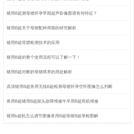
猪用B超测母猪怀孕早期超声影像图谱有何特征？
猪用B超关于母猪配种周期的研究解析
猪用B超背膘检测技术的应用
猪用B超的整个使用流程可以了解一下！
猪用B超对断奶母猪喂养的用处解析
高清猪用B超兽用无线B超检测母猪怀孕空怀图像怎么判断
兽用B超猪用B超探头故障维修牛羊用B超死机维修
猪用b超机怎么调节图像兽用B超母猪B超孕检图解