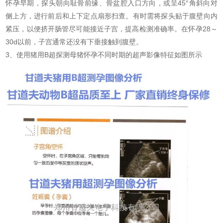
怀孕早期，探头朝向耻骨前缘、骨盆腔入口方向，或呈45°角斜向对
侧上方，进行前后和上下定点扇形扫查。有时需将探头贴于腹壁向内
紧压，以便挤开肠管尽可能接近子宫，提高检测准确率。在怀孕28～
30d以前，子宫通常还没有下垂接触到腹壁。
3、使用猪用B超探测母猪怀孕不同时期的超声影像特征如图所示