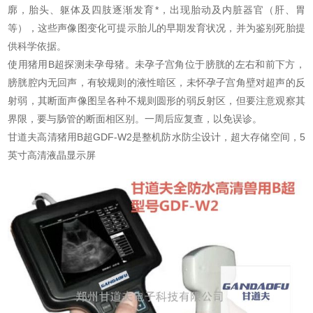
廓，胎头、躯体及四肢逐渐发育*，出现胎动及内脏器官（肝、胃
等），这些声像图变化可提示胎儿的早期发育状况，并为鉴别死胎提
供科学依据。
使用猪用B超探测未孕母猪。未孕子宫角位于膀胱的左右和前下方，
膀胱腔内无回声，有较规则的液性暗区，未怀孕子宫角壁对超声的反
射弱，其断面声像图呈各种不规则圆形的弱反射区，但要注意观察其
界限，要与肠管的断面相区别。一周后应复查，以免误诊。
甘道夫高清猪用B超GDF-W2是整机防水防尘设计，超大存储空间，5
英寸高清液晶显示屏