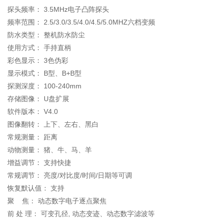
探头频率： 3.5MHz电子凸阵探头
频率范围： 2.5/3.0/3.5/4.0/4.5/5.0MHZ六档变频
防水类型： 整机防水防尘
使用方式： 手持直柄
彩色显示： 3色伪彩
显示模式： B型、B+B型
探测深度： 100-240mm
存储图像： U盘扩展
软件版本： V4.0
图像翻转： 上下、左右、黑白
常规测量： 距离
动物测量： 猪、牛、马、羊
增益调节： 支持快捷
常规调节： 亮度/对比度/时间/日期等可调
恢复默认值： 支持
聚 焦： 动态数字电子逐点聚焦
前 处 理： 可变孔径, 动态变迹、动态数字滤波等