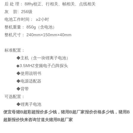
后 处 理： 8种γ校正、行相关、幀相关、点线相关
灰 阶: 256级
电池工作时间： ≥2小时
整机重量： 850g（含电池）
整机尺寸： 240mm×150mm×40mm
标准配置：
◆主机（含一块锂离子电池）
◆3.5MHZ变频电子凸阵探头
◆使用说明书
◆电源适配器
◆背带
可选配置：
◆锂离子电池
便宜母猪B超彩超报价多少钱，猪用B超厂家报价价格多少钱，猪用B
超新报价快来咨询甘道夫猪用B超厂家