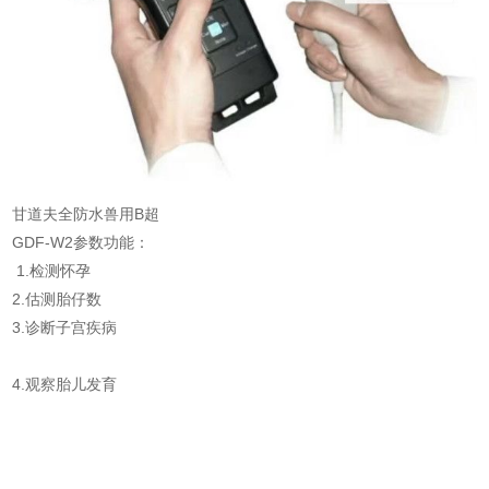
甘道夫全防水兽用B超
GDF-W2参数功能：
1.检测怀孕
2.估测胎仔数
3.诊断子宫疾病
4.观察胎儿发育