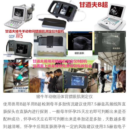
猪牛羊动物活体背膘眼肌测定仪
使用兽用B超羊用B超检测母羊多胎情况建议使用7.5赫兹高频线阵直
肠探头在直肠内进行探测，一般母羊怀孕25天左右即可判断出来是否
配种成功，怀孕45天左右即可判断出来是单胎还是多胎，天数越多看
到越清晰。怀孕中后期直肠测孕有一定的风险建议使用3.5赫兹电子