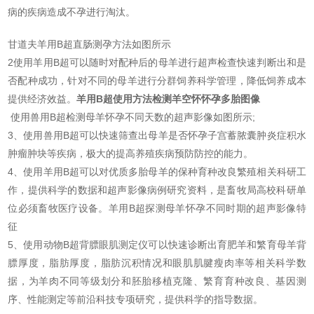
病的疾病造成不孕进行淘汰。
甘道夫羊用B超直肠测孕方法如图所示
2使用羊用B超可以随时对配种后的母羊进行超声检查快速判断出和是
否配种成功，针对不同的母羊进行分群饲养科学管理，降低饲养成本
提供经济效益。
羊用B超使用方法检测羊空怀怀孕多胎图像
使用兽用B超检测母羊怀孕不同天数的超声影像如图所示;
3、使用兽用B超可以快速筛查出母羊是否怀孕子宫蓄脓囊肿炎症积水
肿瘤肿块等疾病，极大的提高养殖疾病预防防控的能力。
4、使用羊用B超可以对优质多胎母羊的保种育种改良繁殖相关科研工
作，提供科学的数据和超声影像病例研究资料，是畜牧局高校科研单
位必须畜牧医疗设备。羊用B超探测母羊怀孕不同时期的超声影像特
征
5、使用动物B超背膘眼肌测定仪可以快速诊断出育肥羊和繁育母羊背
膘厚度，脂肪厚度，脂肪沉积情况和眼肌肌腱瘦肉率等相关科学数
据，为羊肉不同等级划分和胚胎移植克隆、繁育育种改良、基因测
序、性能测定等前沿科技专项研究，提供科学的指导数据。