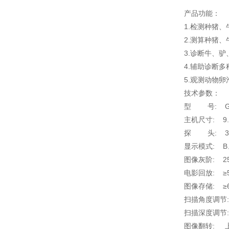
产品功能：
1.检测种猪
2.测算种猪
3.诊断牛、
4.辅助诊断
5.观测动物
技术参数：
型 号: GD
主机尺寸: 9.
探 头: 3
显示模式: B、
图像灰阶: 2
电影回放: ≥
图像存储: ≥
扫描角度调节:
扫描深度调节: 
图像翻转: 上