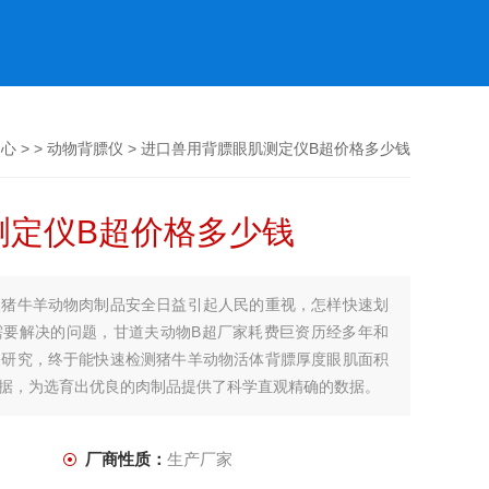
中心
> >
动物背膘仪
> 进口兽用背膘眼肌测定仪B超价格多少钱
测定仪B超价格多少钱
展猪牛羊动物肉制品安全日益引起人民的重视，怎样快速划
需要解决的问题，甘道夫动物B超厂家耗费巨资历经多年和
关研究，终于能快速检测猪牛羊动物活体背膘厚度眼肌面积
据，为选育出优良的肉制品提供了科学直观精确的数据。
厂商性质：
生产厂家