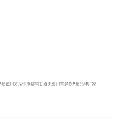
B超使用方法快来咨询甘道夫兽用背膘仪B超品牌厂家