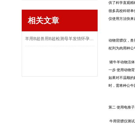
供了科学直观精
很多高校科研单
相关文章
仪使用方法快来
羊用B超兽用B超检测母羊发情怀孕步骤方法图像判断
动物背膘仪，兽
杖列为肉用种公
猪牛羊动物活体
一步 使用动物
如果对不温顺的
时，需将种公牛
第二 使用电推
牛用背膘仪测试