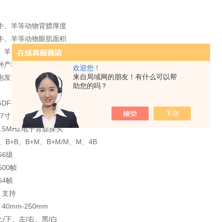
、牛、羊等动物背膘厚度
、牛、羊等动物眼肌面积
驴、羊、猪、狗等妊娠情况
多种产科疾病
欢迎您！
来自局域网的朋友！有什么可以帮
卵泡发育和黄体
助您的吗？
F-V80
7寸
.5MHZ电子背膘探头
B+B、B+M、B+M/M、M、4B
56级
500帧
64帧
 支持
40mm-250mm
/下、左/右、黑/白