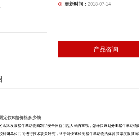
更新时间：
2018-07-14
产品咨询
绍
测定仪B超价格多少钱
的迅猛发展猪牛羊动物肉制品安全日益引起人民的重视，怎样快速划分出猪牛羊动物
校科研单位共同进行技术攻关研究，终于能快速检测猪牛羊动物活体背膘厚度眼肌面