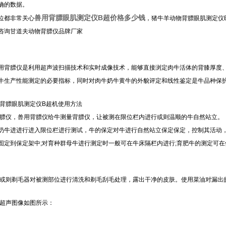
确的数据。
兽用背膘眼肌测定仪B超价格多少钱
位都非常关心
，猪牛羊动物背膘眼肌测定仪
咨询甘道夫动物背膘仪品牌厂家
用背膘仪是利用超声波扫描技术和实时成像技术，能够直接浏定肉牛活体的背膝厚度
牛生产性能测定的必要指标，同时对肉牛奶牛黄牛的外貌评定和线性鉴定是牛品种保
背膘眼肌测定仪B超机使用方法
背膘仪，兽用背膘仪给牛测量背膘仪，让被测在限位栏内进行或则温顺的牛自然站立。
奶牛进进行进入限位栏进行测试，牛的保定对牛进行自然站立保定保定，控制其活动
固定到保定架中;对育种群母牛进行测定时一般可在牛床隔栏内进行;育肥牛的测定可
子或则剃毛器对被测部位进行清洗和剃毛刮毛处理，露出干净的皮肤。使用菜油对漏出
超声图像如图所示：