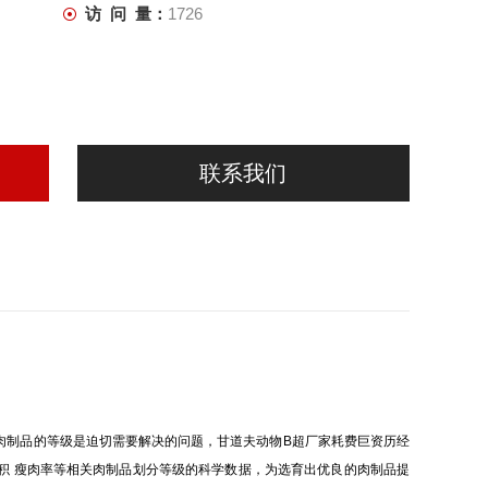
访 问 量：
1726
联系我们
肉制品的等级是迫切需要解决的问题，甘道夫动物B超厂家耗费巨资历经
积 瘦肉率等相关肉制品划分等级的科学数据，为选育出优良的肉制品提