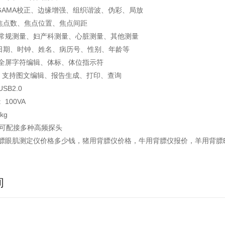
GAMA校正、边缘增强、组织谐波、伪彩、局放
焦点数、焦点位置、焦点间距
规测量、妇产科测量、心脏测量、其他测量
日期、时钟、姓名、病历号、性别、年龄等
全屏字符编辑、体标、体位指示符
: 支持图文编辑、报告生成、打印、查询
SB2.0
 100VA
kg
可配接多种高频探头
膘眼肌测定仪价格多少钱，猪用背膘仪价格，牛用背膘仪报价，羊用背膘
询