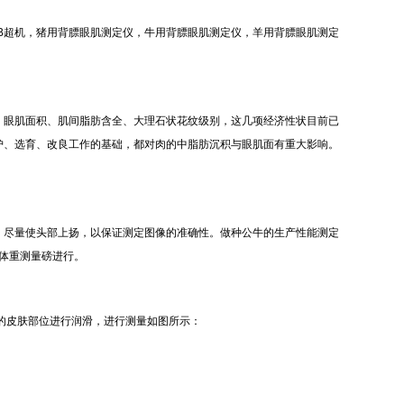
B超机，猪用背膘眼肌测定仪，牛用背膘眼肌测定仪，羊用背膘眼肌测定
、眼肌面积、肌间脂肪含全、大理石状花纹级别，这几项经济性状目前已
护、选育、改良工作的基础，都对肉的中脂肪沉积与眼肌面有重大影响。
，尽量使头部上扬，以保证测定图像的准确性。做种公牛的生产性能测定
在体重测量磅进行。
的皮肤部位进行润滑，进行测量如图所示：