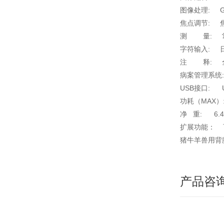
图像处理: 
焦点调节: 
测 量: 常
字符输入: 
注 释: 
病案管理系统
USB接口: U
功耗（MAX）:
净 重: 6.4
扩展功能： 
猪牛羊兽用背
产品咨