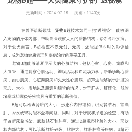
宠物B超——犬类健康守护的“透视镜”
更新时间：2024-07-19
浏览：1140次
在兽医诊断领域，
宠物B超
技术如同一把“透视镜”，能够深
入宠物的身体内部，帮助兽医观察犬只的脏器结构，诊断各种疾病。
对于爱犬而言，B超检查不仅无创、无痛，还能提供即时的影像信
息，成为宠物健康管理和疾病治疗的重要工具。
宠物B超能够清晰显示犬的心脏结构，包括心室、心房、瓣膜和
大血管，通过观察心肌运动、瓣膜活动和血流动力学，帮助诊断心脏
病，如心肌病、心脏瓣膜病和先天性心脏病。超声波能够展示肝脏的
形态、大小、质地以及胆囊和胆管的情况，对于肝炎、肝硬化、胆管
堵塞或胆囊炎等疾病具有重要的诊断价值。
B超可以检查肾脏的大小、形态和内部结构，识别肾结石、肾囊
肿、肾炎或肾功能不全等问题。同时，对于膀胱和尿道的检查，有助
于诊断尿路感染、膀胱结石和肿瘤。通过B超观察脾脏的大小、形状
和内部结构，可以诊断脾脏破裂、脾肿大、脾脏肿瘤等疾病。B超还