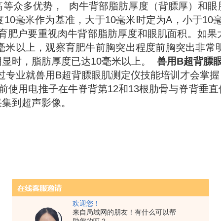
高等众多优势，
肉牛背部脂肪厚度（背膘厚）和眼
0毫米作为基准，大于10毫米时定为A，小于10毫
此育肥户要重视肉牛背部脂肪厚度和眼肌面积。
如果
毫米以上，观察育肥牛前胸突出程度前胸突出非常
明显时，脂肪厚度已达10毫米以上。
兽用B超背膘
过专业就兽用B超背膘眼肌测定仪技能培训才会掌握
前使用电推子在牛脊背第12和13根肋骨与脊背垂
采集到超声影像。
欢迎您！
来自局域网的朋友！有什么可以帮