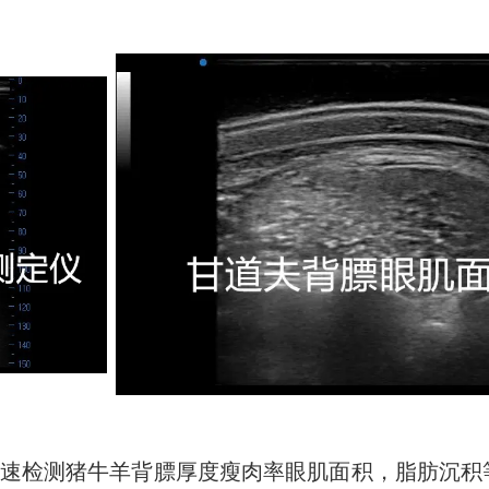
速检测猪牛羊背膘厚度瘦肉率眼肌面积，脂肪沉积