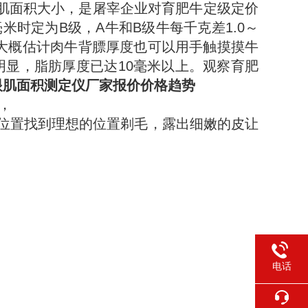
肌面积大小，是屠宰企业对育肥牛定级定价
米时定为B级，A牛和B级牛每千克差1.0～
大概估计肉牛背膘厚度也可以用手触摸摸牛
明显，脂肪厚度已达10毫米以上。观察育肥
眼肌面积测定仪厂家报价价格趋势
，
直位置找到理想的位置剃毛，露出细嫩的皮让
电话