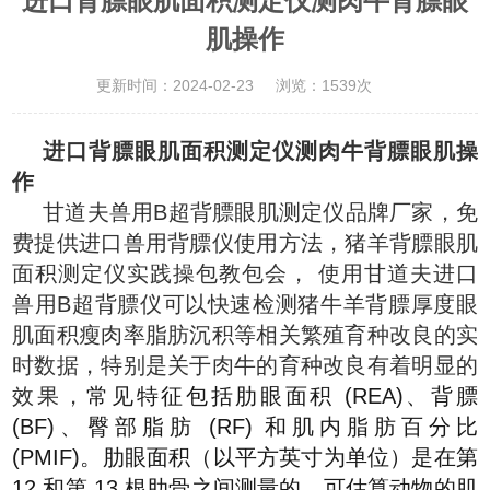
进口背膘眼肌面积测定仪测肉牛背膘眼
肌操作
更新时间：2024-02-23
浏览：1539次
进口背膘眼肌面积测定仪测肉牛背膘眼肌操
作
甘道夫兽用B超背膘眼肌测定仪品牌厂家，免
费提供进口兽用背膘仪使用方法，猪羊背膘眼肌
面积测定仪实践操包教包会，
使用甘道夫进口
兽用B超背膘仪可以快速检测猪牛羊背膘厚度眼
肌面积瘦肉率脂肪沉积等相关繁殖育种改良的实
时数据，特别是关于肉牛的育种改良有着明显的
效果，
常见特征包括肋眼面积
(REA)、背膘
(BF)、臀部脂肪 (RF) 和肌内脂肪百分比
(PMIF)。肋眼面积（以平方英寸为单位）是在第
12 和第 13 根肋骨之间测量的，可估算动物的肌