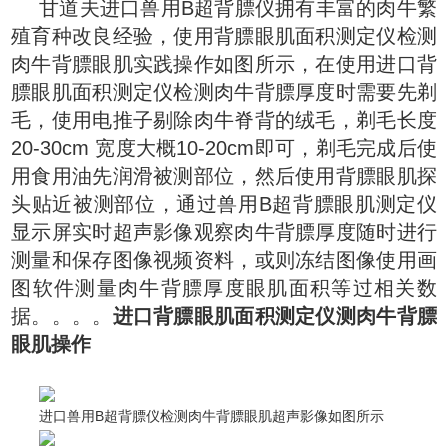
甘道夫进口兽用B超背膘仪拥有丰富的肉牛繁
殖育种改良经验，使用背膘眼肌面积测定仪检测
肉牛背膘眼肌实践操作如图所示，在使用进口背
膘眼肌面积测定仪检测肉牛背膘厚度时需要先剃
毛，使用电推子剔除肉牛脊背的绒毛，剃毛长度
20-30cm 宽度大概10-20cm即可，剃毛完成后使
用食用油先润滑被测部位，然后使用背膘眼肌探
头贴近被测部位，通过兽用B超背膘眼肌测定仪
显示屏实时超声影像观察肉牛背膘厚度随时进行
测量和保存图像视频资料，或则冻结图像使用画
图软件测量肉牛背膘厚度眼肌面积等过相关数
据。。。。
进口背膘眼肌面积测定仪测肉牛背膘
眼肌操作
进口兽用B超背膘仪检测肉牛背膘眼肌超声影像如图所示