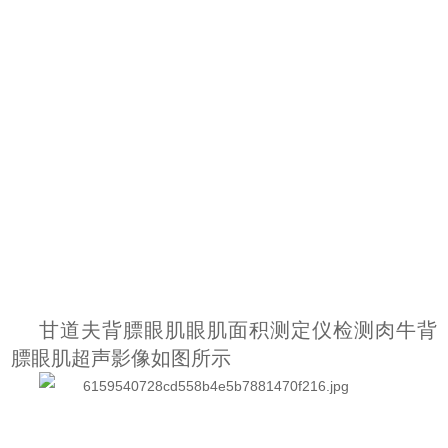
甘道夫背膘眼肌眼肌面积测定仪检测肉牛背
膘眼肌超声影像如图所示