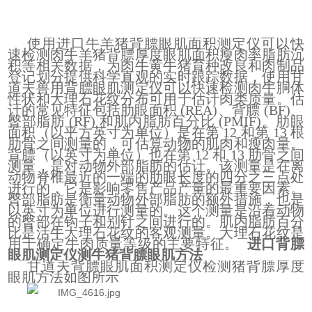
使用进口牛羊猪背膘眼肌面积测定仪可以快
速检测肉牛羊猪背膘厚度眼肌面积瘦肉率脂肪沉
积等相关数据，为肉牛黄牛猪育种改良和肉制品
登记划分提供科学直观的实时跟踪数据，使用甘
道夫兽用背膘眼肌测定仪可以快速检测肉牛胴体
性状和大理石花纹分布可用于估计肉类质量。估
计的常见特征包括肋眼面积 (REA)、背膘 (BF)、
臀部脂肪 (RF) 和肌内脂肪百分比 (PMIF)。肋眼
面积（以平方英寸为单位）是在第 12 和第 13 根
肋骨之间测量的，可估算动物的肌肉和瘦肉量。
背膘（以英寸为单位）也在第 12 和 13 肋骨之间
测量，是对动物外部脂肪的估计。该测量是在离
动物脊椎最近的一端的肋眼长度的四分之三点处
进行的，它是影响零售产品产量的最重要因素。
臀部脂肪是衡量动物外部脂肪的额外措施，也是
以英寸为单位进行测量的。这个测量是沿着动物
的臀部在钩子和别针之间进行的。肌内脂肪百分
比是活牛大理石花纹的客观测量。大理石花纹是
用于确定牛肉质量等级的主要特征。
进口背膘
眼肌测定仪测牛猪背膘眼肌方法
甘道夫背膘眼肌面积测定仪检测猪背膘厚度
眼肌方法如图所示