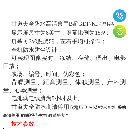
甘道夫全防水高清兽用B超GDF-K9
产品特点
显示屏尺寸为
英寸，屏幕比例为
；
8
16:9
屏幕可
度旋转，左右手均可操作；
360
全机防水防尘设计；
可实现图像实时、冻结、存储、调出、电影
回放；
农场、编号、时间、伪彩色；
背膘测量、距离测量、体积测量、产科测
量、心率测量；
电池满电续航为
小时以上。
5
甘道夫全防水高清兽用B超GDF-K9
技术参数
采购
高清兽用B超新报价牛羊B超价格大全
技术参数：