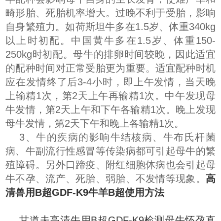
畸形胎、死胎机率增大。过晚不利于受胎，影响
自身繁殖力。如荷斯坦牛多在1.5岁、体重340kg
以上时初配。中国黄牛多在1.5岁、体重150-
250kg时初配。母牛的排卵时间较晚，因此适宜
的配种时间对正常受胎更为重要。适宜配种时机
应在发情终了后3-4小时，即上午发情，当天晚
上输精1次，第2天上午再输精1次。中午发现母
牛发情，第2天上午和下午各输精1次。晚上发现
母牛发情，第2天下午和晚上各输精1次。
3、牛的疾病的影响牛结核病、牛布氏杆菌
病、牛副流行性感冒等传染病都可引起母牛的繁
殖障碍。另外口蹄疫、附红细胞体病也会引起母
牛不孕、流产、死胎、弱胎、不发情等现象。
高
清兽用B超GDF-K9牛羊B超使用方法
甘道夫高清牛用B超GDF-K9检测母牛怀孕直