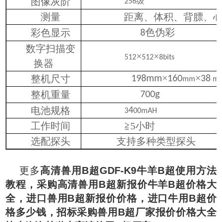
图像灰阶
级
256
测量
距离、体积、背膘、
色伪彩
彩色显示
8
数字扫描变
×
×
512
512
8bits
换器
×
×
整机尺寸
198mm
160
38
mm
m
整机重量
700g
电池规格
4
3
00mAH
工作时间
≧
5小时
选配探头
支持多种类型探头
更多
高清兽用B超GDF-K9牛羊B超使用方法
教程，
采购高清兽用B超新报价牛羊B超价格大
全
，进口兽用B超新报价价格，进口牛用B超价
格多少钱，招标采购兽用B超厂家报价价格大全