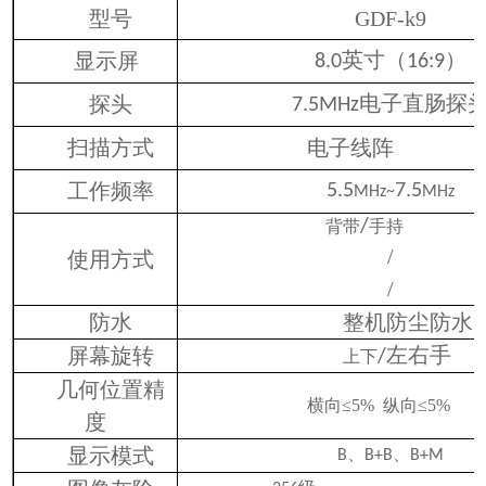
型号
GDF-k9
英寸（
）
显示屏
8.0
16:9
电子直肠探
探头
7.5MHz
扫描方式
电子线阵
工作频率
5.5
7.5
MHz~
MHz
/
背带
手持
/
使用方式
/
防水
整机防尘防水
左右手
屏幕旋转
/
上下
几何位置精
横向≤5% 纵向≤5%
度
显示模式
、
、
B
B+B
B+M