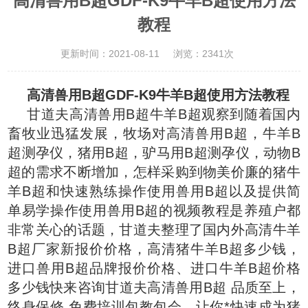
高清兽用B超GDF-K9牛羊B超使用方法
教程
更新时间：2021-08-11
浏览：2341次
高清兽用B超GDF-K9牛羊B超使用方法教程
甘道夫高清兽用B超牛羊B超观察到随着国内
畜牧业迅猛发展，牧场对高清兽用B超，牛羊B
超测孕仪，猪用B超，驴马用B超测孕仪，动物B
超的需求不断增加，怎样采购到物美价廉的猪牛
羊B超和快速熟练操作使用兽用B超以及提供简
单易学操作使用兽用B超的视频教程是养殖户都
非常关心的话题，甘道夫整理了国内外高清牛羊
B超厂家新报价价格，高清猪牛羊B超多少钱，
进口兽用B超品牌报价价格、进口牛羊B超价格
多少钱快来咨询甘道夫高清兽用B超 品质至上，
终身保修 免费培训包教包会，让你*快速成为猪