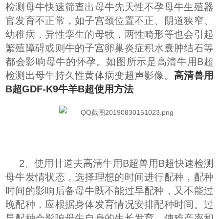
检测母牛快速筛查出母牛
先天性不孕母牛生殖器
官发育不正常，如子宫颈位置不正、阴道狭窄、
幼稚病，异性孪生的母犊，两性畸形等也会引起
繁殖障碍或则牛的子宫卵巢炎症积水囊肿结石等
都会影响母牛的怀孕。如图所示是高清牛用B超
检测出母牛持久性黄体病变超声影像。
高清兽用
B超GDF-K9牛羊B超使用方法
2、使用甘道夫高清牛用B超兽用B超快速检测
母牛发情状态，选择理想的时间进行配种，
配种
时间的影响后备母牛既不能过早配种，又不能过
晚配种，应根据身体发育情况安排配种时间。过
早配种会影响母牛自身的生长发育，使难产率和