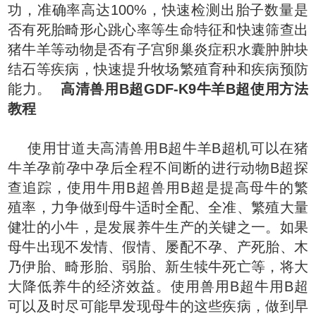
功，准确率高达100%，快速检测出胎子数量是
否有死胎畸形心跳心率等生命特征和快速筛查出
猪牛羊等动物是否有子宫卵巢炎症积水囊肿肿块
结石等疾病，快速提升牧场繁殖育种和疾病预防
能力。
高清兽用B超GDF-K9牛羊B超使用方法
教程
使用甘道夫高清兽用B超牛羊B超机可以在猪
牛羊孕前孕中孕后全程不间断的进行动物B超探
查追踪，使用牛用B超兽用B超是
提高母牛的繁
殖率，力争做到母牛适时全配、全准、繁殖大量
健壮的小牛，是发展养牛生产的关键之一。如果
母牛出现不发情、假情、屡配不孕、产死胎、木
乃伊胎、畸形胎、弱胎、新生犊牛死亡等，将大
大降低养牛的经济效益。使用兽用B超牛用B超
可以及时尽可能早发现母牛的这些疾病，做到早