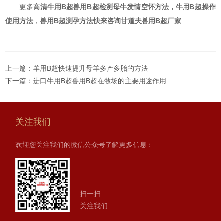
更多
高清牛用B超兽用B超检测母牛发情空怀方法
，牛用B超操作
使用方法，兽用B超测孕方法快来咨询甘道夫兽用B超厂家
上一篇：
羊用B超快速提升母羊多产多胎的方法
下一篇：
进口牛用B超兽用B超在牧场的主要用途作用
关注我们
欢迎您关注我们的微信公众号了解更多信息：
扫一扫
关注我们