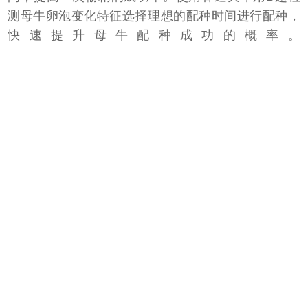
测母牛卵泡变化特征选择理想的配种时间进行配种，
快速提升母牛配种成功的概率。