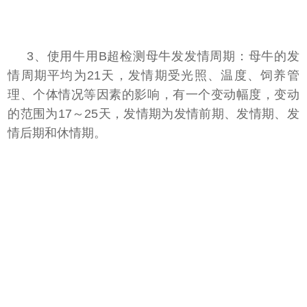
3、使用牛用B超检测母牛发发情周期：母牛的发
情周期平均为21天，发情期受光照、温度、饲养管
理、个体情况等因素的影响，有一个变动幅度，变动
的范围为17～25天，发情期为发情前期、发情期、发
情后期和休情期。