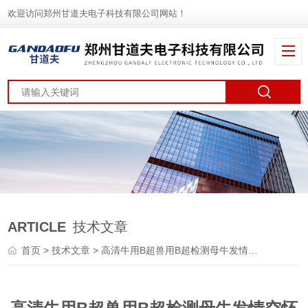
欢迎访问郑州甘道夫电子科技有限公司网站！
ARTICLE
技术文章
首页
>
技术文章
> 高清牛用B超兽用B超检测母牛发情空怀方法