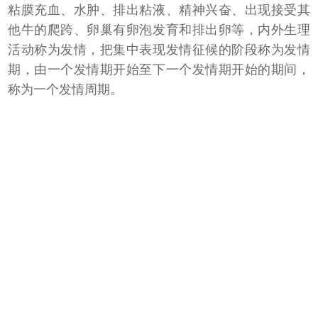
粘膜充血、水肿、排出粘液、精神兴奋、出现接受其
他牛的爬跨、卵巢有卵泡发育和排出卵等，内外生理
活动称为发情，把集中表现发情征候的阶段称为发情
期，由一个发情期开始至下一个发情期开始的期间，
称为一个发情周期。