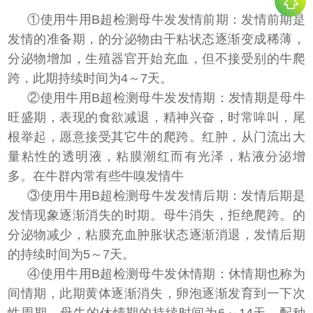
①使用牛用B超检测母牛发发情前期：发情前期是
发情的准备期，的分泌物由干粘状态逐渐变成稀薄，
分泌物增加，生殖器官开始充血，但不接受别的牛爬
跨，此期持续时间为4～7天。
②使用牛用B超检测母牛发发情期：发情期是母牛
旺盛期，表现的食欲减退，精神兴奋，时常哞叫，尾
根举起，愿意接受其它牛的爬跨。红肿，从门流出大
量粘性的透明液，粘膜潮红而有光泽，粘液分泌增
多。在牛群内常有些牛嗅发情牛
③使用牛用B超检测母牛发发情后期：发情后期是
发情现象逐渐消失的时期。母牛消失，拒绝爬跨。的
分泌物减少，粘膜充血肿胀状态逐渐消退，发情后期
的持续时间为5～7天。
④使用牛用B超检测母牛发休情期：休情期也称为
间情期，此期黄体逐渐消失，卵泡逐渐发育到一下次