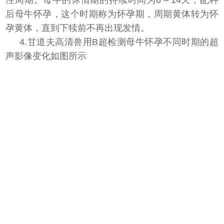
性周期。母牛的休情期的持续时间为6～14天，配种
后母牛怀孕，这个时期称为怀孕期，周期黄体转为怀
孕黄体，直到下犊前不再出现发情。
4.甘道夫高清兽用B超检测母牛怀孕不同时期的超
声影像变化如图所示